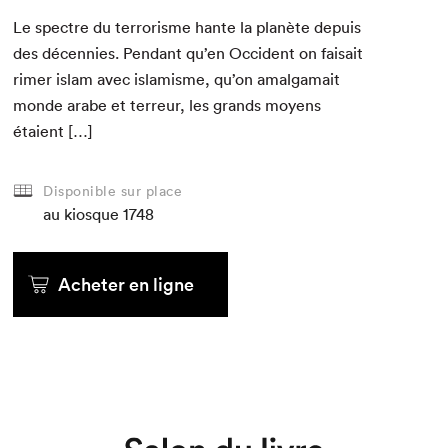
Le spec­tre du ter­ror­isme hante la planète depuis
des décen­nies. Pen­dant qu’en Occi­dent on fai­sait
rimer islam avec islamisme, qu’on amal­ga­mait
monde arabe et ter­reur, les grands moyens
étaient […]
Disponible sur place
au kiosque
1748
Acheter en ligne