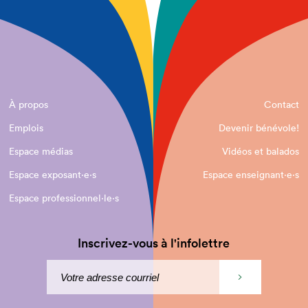
À propos
Contact
Emplois
Devenir bénévole!
Espace médias
Vidéos et balados
Espace exposant·e⋅s
Espace enseignant·e⋅s
Espace professionnel·le⋅s
Inscrivez-vous à l'infolettre