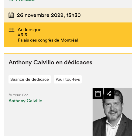
26 novembre 2022,
15h30
Au kiosque
#313
Palais des congrès de Montréal
Antho­ny Calvil­lo en dédicaces
Séance de dédicace
Pour tou⋅te⋅s
Auteur·rice
Anthony Calvillo