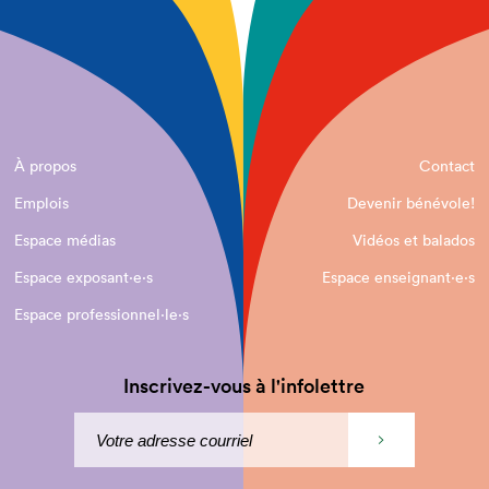
À propos
Contact
Emplois
Devenir bénévole!
Espace médias
Vidéos et balados
Espace exposant·e⋅s
Espace enseignant·e⋅s
Espace professionnel·le⋅s
Inscrivez-vous à l'infolettre