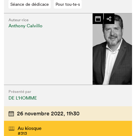
Séance de dédicace
Pour tou⋅te⋅s
Auteur·rice
Anthony Calvillo
Présenté par
DE L'HOMME
26 novembre 2022,
11h30
Au kiosque
#313