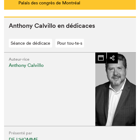
Palais des congrès de Montréal
Antho­ny Calvil­lo en dédicaces
Séance de dédicace
Pour tou⋅te⋅s
Auteur·rice
Anthony Calvillo
Présenté par
DE L'HOMME