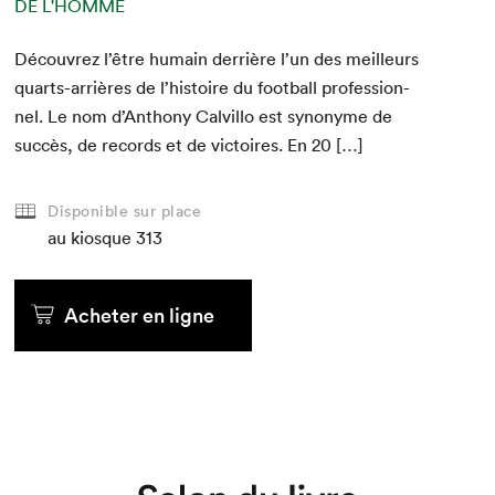
DE L'HOMME
Décou­vrez l’être humain der­rière l’un des meilleurs
quarts-arrières de l’histoire du foot­ball pro­fes­sion­
nel. Le nom d’Anthony Calvil­lo est syn­onyme de
Que cherchez-vous?
suc­cès, de records et de vic­toires. En
20
[…]
Disponible sur place
au kiosque
313
Acheter en ligne