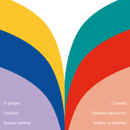
À propos
Contact
Emplois
Devenir bénévole!
Espace médias
Vidéos et balados