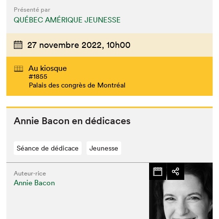
Présenté par
QUÉBEC AMÉRIQUE JEUNESSE
27 novembre 2022,
10h00
Au kiosque
#1855
Palais des congrès de Montréal
Annie Bacon en dédicaces
Séance de dédicace
Jeunesse
Auteur·rice
Annie Bacon