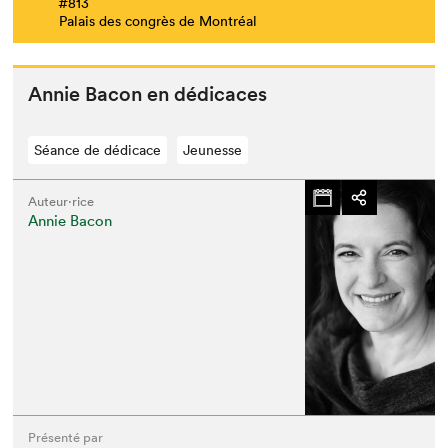
#813
Palais des congrès de Montréal
Annie Bacon en dédicaces
Séance de dédicace
Jeunesse
Auteur·rice
Annie Bacon
Présenté par