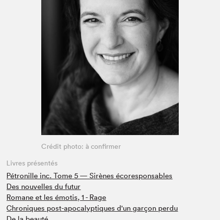
Espace enseignant·e·s
Espace pro
Crédit photo: à confirmer
Livres présentés
Pétronille inc. Tome 5 — Sirènes écoresponsables
Des nouvelles du futur
Romane et les émotis, 1 - Rage
Chroniques post-apocalyptiques d'un garçon perdu
De la beauté