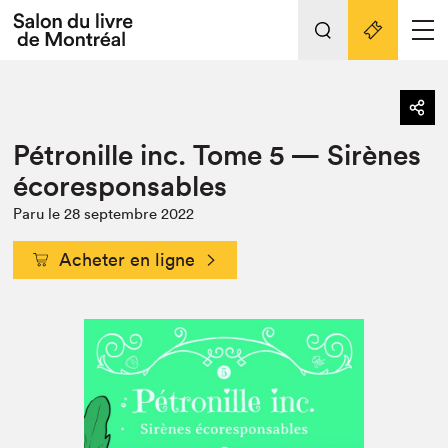
Tout sur l'édition 2022
Nos activités
retour
Pétronille inc. Tome 5 — Sirènes
Actualités
Liens pratiques
écoresponsables
Édition 2022
Paru le 28 septembre 2022
Vidéos et Balados
Acheter en ligne
Planifier sa visite
Club de lecture Braindate
Nous connaître
Projets partenaires 2022
Espace médias
Espace exposant⋅e⋅s
Archives