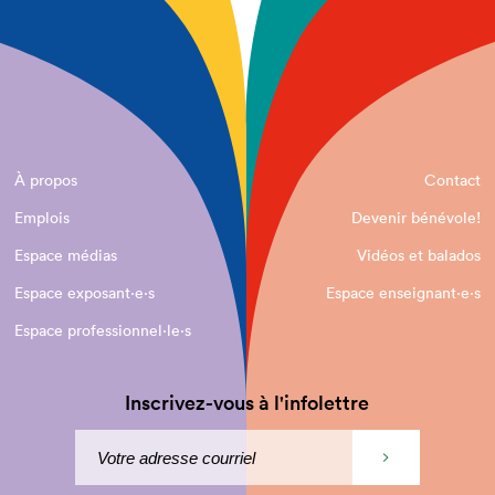
À propos
Contact
Emplois
Devenir bénévole!
Espace médias
Vidéos et balados
Espace exposant·e⋅s
Espace enseignant·e⋅s
Espace professionnel·le⋅s
Inscrivez-vous à l'infolettre