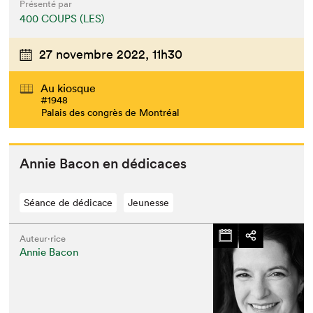
Présenté par
400 COUPS (LES)
27 novembre 2022,
11h30
Au kiosque
#1948
Palais des congrès de Montréal
Annie Bacon en dédicaces
Séance de dédicace
Jeunesse
Auteur·rice
Annie Bacon