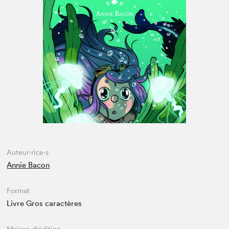
Espace enseignant·e·s
Espace pro
Auteur·rice·s
Annie Bacon
Format
Livre Gros caractères