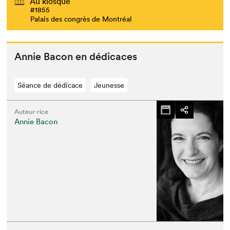
Au kiosque
#1855
Palais des congrès de Montréal
Annie Bacon en dédicaces
Séance de dédicace
Jeunesse
Auteur·rice
Annie Bacon
Que cherchez-vous?