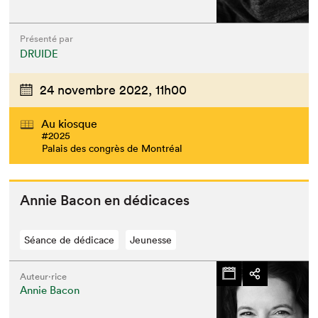
Présenté par
DRUIDE
24 novembre 2022,
11h00
Au kiosque
#2025
Palais des congrès de Montréal
Annie Bacon en dédicaces
Séance de dédicace
Jeunesse
Auteur·rice
Annie Bacon