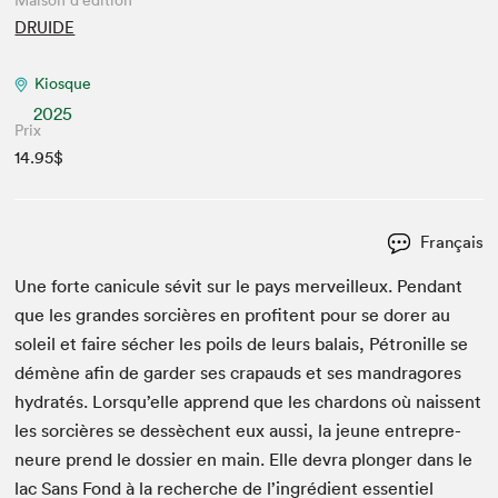
Maison d'édition
DRUIDE
Kiosque
2025
Prix
14.95$
Français
Une forte canicule sévit sur le pays mer­veilleux. Pen­dant
que les grandes sor­cières en prof­i­tent pour se dor­er au
soleil et faire séch­er les poils de leurs bal­ais, Pétron­ille se
démène afin de garder ses cra­pauds et ses man­dragores
hydratés. Lorsqu’elle apprend que les chardons où nais­sent
les sor­cières se dessèchent eux aus­si, la jeune entre­pre­
neure prend le dossier en main. Elle devra plonger dans le
lac Sans Fond à la recherche de l’ingrédient essen­tiel