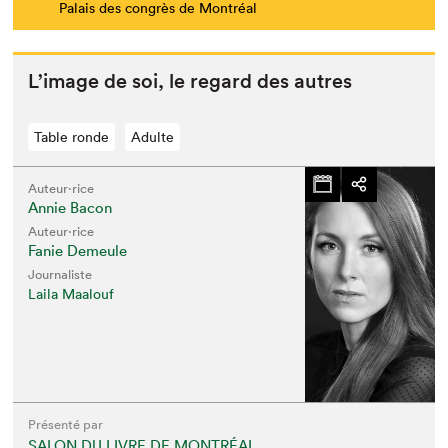
Palais des congrès de Montréal
L’im­age de soi, le regard des autres
Table ronde
Adulte
Auteur·rice
Annie Bacon
Auteur·rice
Fanie Demeule
Journaliste
Laila Maalouf
Présenté par
SALON DU LIVRE DE MONTRÉAL