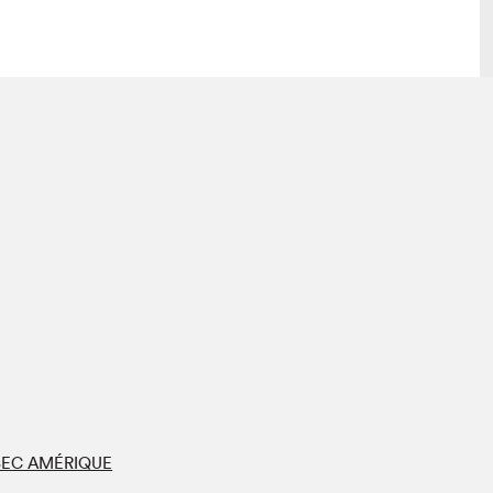
 visite
Nous connaître
lon
À propos
ée
Mission et valeurs
uverture
Équipe
au Salon
Politique de prévention du
harcèlement
al Traiteur
Politique d’écoresponsabilité
uestions des
e⋅s
EC AMÉRIQUE