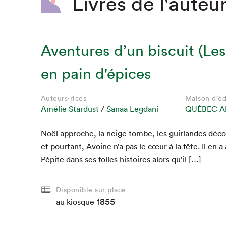
Livres de l'auteur
Aventures d’un biscuit (Les)
en pain d'épices
Auteur·rice
Auteur·rice
Auteur·rice
Maison d'éd
Maison d'éd
Maison d'éd
Amélie Stardust
Amélie Stardust
Amélie Stardust
QUÉBEC A
QUÉBEC A
QUÉBEC A
Auteurs·rices
Auteurs·rices
Auteurs·rices
Maison d'éd
Maison d'éd
Maison d'éd
Amélie Stardust
Amélie Stardust
Amélie Stardust
/
Sanaa Legdani
Sanaa Legdani
Sanaa Legdani
QUÉBEC A
QUÉBEC A
QUÉBEC A
Noël approche, la neige tombe, les guir­lan­des déco
et pour­tant, Avoine n’a pas le cœur à la fête. Il en
Pépite dans ses folles his­toires alors qu’il […]
au kiosque
au kiosque
au kiosque
Disponible sur place
1855
au kiosque
au kiosque
au kiosque