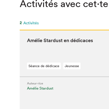
Activités avec cet·te
SLM 2020
SLM 2019
SLM 2018
2
Activités
Amélie Star­dust en dédicaces
Séance de dédicace
Jeunesse
Auteur·rice
Amélie Stardust