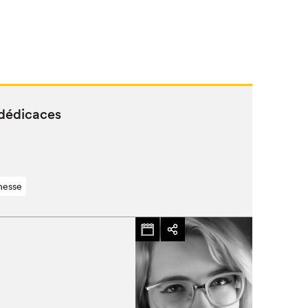
 dédicaces
nesse