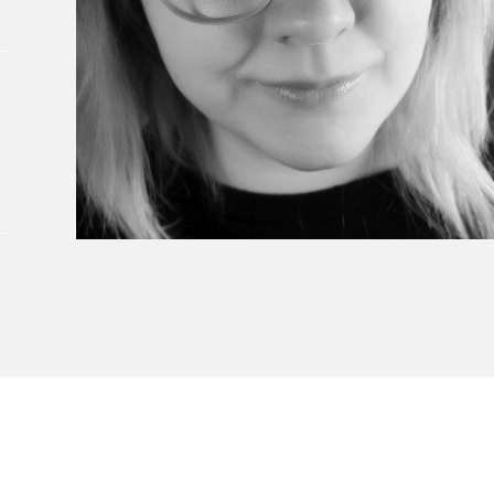
Le Salon dans la ville, espace
organisateur⋅rice
> SLM Pro