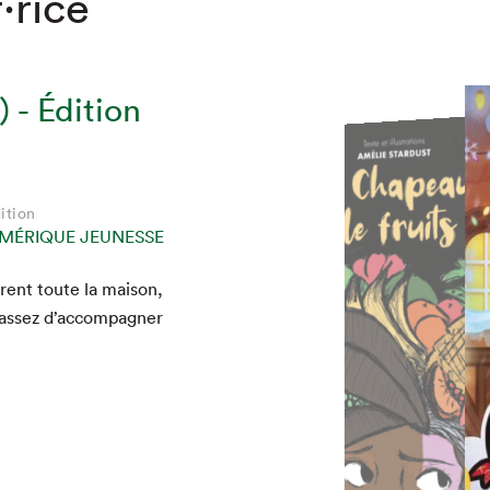
·rice
 - Édition
ition
ition
ition
MÉRIQUE
MÉRIQUE
MÉRIQUE
ition
ition
ition
MÉRIQUE JEUNESSE
MÉRIQUE JEUNESSE
MÉRIQUE JEUNESSE
rent toute la mai­son,
 a assez d’accompagner