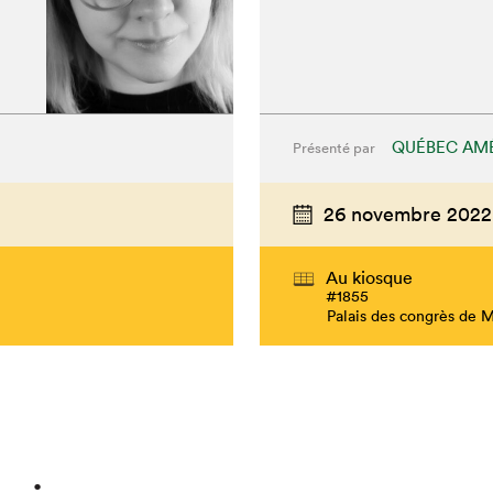
QUÉBEC AMÉ
Présenté par
26 novembre 2022
Au kiosque
#1855
Palais des congrès de 
hez-vous?