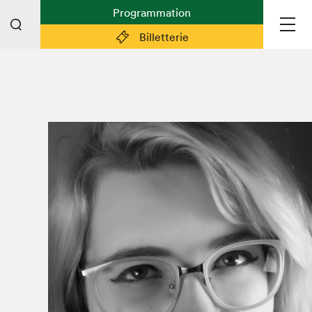
Programmation
Billetterie
Liens pratiques
Plan du Salon
Planifier sa visite (prix d'entrée,
horaire, info pratiques)
Billetterie: achetez vos billets!
FAQ visiteur·euse·s
Espace professionnel·le·s
Espace enseignant·e·s
Espace médias
Devenir bénévole
Espace exposant·e·s