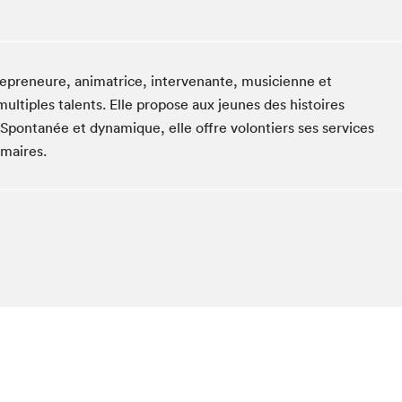
Club de lecture Braindate
Communication-Jeunesse au Salon
Le Salon dans ta classe
trepreneure, animatrice, intervenante, musicienne et
La Maison des libraires
tiples talents. Elle propose aux jeunes des histoires
Liseur Public
 Spontanée et dynamique, elle offre volontiers ses services
imaires.
Vitrine du Festival littéraire international Metropolis
bleu
La lecture en cadeau
L'Aparté
SLM PRO