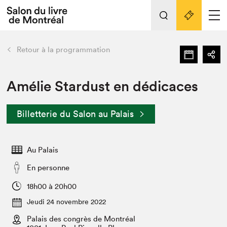
Tout sur l'édition 2022
Nos activités
retour
Retour à la programmation
Actualités
Liens pratiques
Amélie Stardust en dédicaces
Édition 2022
Billetterie du Salon au Palais
Vidéos et Balados
Planifier sa visite
Au Palais
Club de lecture Braindate
Nous connaître
En personne
Projets partenaires 2022
18h00 à 20h00
Espace médias
Jeudi 24 novembre 2022
Espace exposant⋅e⋅s
Archives
Palais des congrès de Montréal