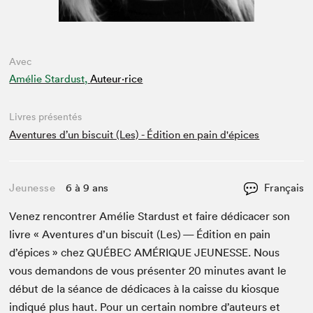
Avec
Amélie Stardust,
Auteur·rice
Livres présentés
Aventures d’un biscuit (Les) - Édition en pain d'épices
Jeunesse
6 à 9 ans
Français
Venez ren­con­tr­er Amélie Star­dust et faire dédi­cac­er son
livre « Aven­tures d’un bis­cuit (Les) — Édi­tion en pain
d’épices » chez
QUÉBEC
AMÉRIQUE
JEUNESSE
. Nous
vous deman­dons de vous présen­ter
20
min­utes avant le
début de la séance de dédi­caces à la caisse du kiosque
indiqué plus haut. Pour un cer­tain nom­bre d’auteurs et