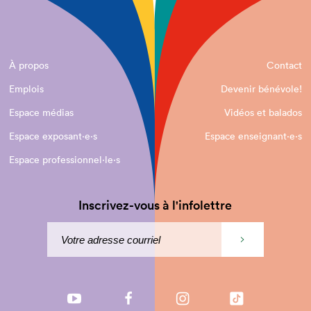
À propos
Contact
Emplois
Devenir bénévole!
Espace médias
Vidéos et balados
Espace exposant·e⋅s
Espace enseignant·e⋅s
Espace professionnel·le⋅s
Inscrivez-vous à l'infolettre