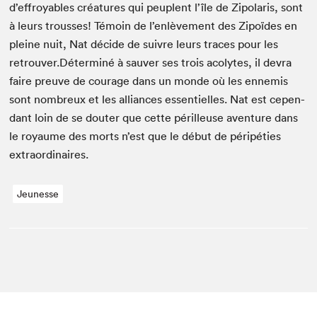
d’effroyables créa­tures qui peu­plent l’île de Zipo­laris, sont
à leurs trouss­es! Témoin de l’enlèvement des Zipoïdes en
pleine nuit, Nat décide de suiv­re leurs traces pour les
retrou­ver.​Déter­miné à sauver ses trois acolytes, il devra
faire preuve de courage dans un monde où les enne­mis
sont nom­breux et les alliances essen­tielles. Nat est cepen­
dant loin de se douter que cette périlleuse aven­ture dans
le roy­aume des morts n’est que le début de péripéties
extraordinaires.
Jeunesse