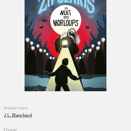
Espace enseignant·e·s
Espace pro
Auteur·rice·s
J L. Blanchard
Format