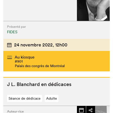
Présenté par
FIDES
24 novembre 2022,
12h00
Au kiosque
#901
Palais des congrès de Montréal
J L. Blan­chard en dédicaces
Séance de dédicace
Adulte
Auteur·rice