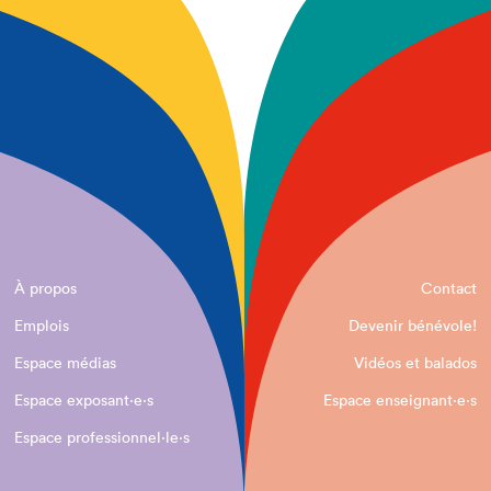
À propos
Contact
Emplois
Devenir bénévole!
Espace médias
Vidéos et balados
Espace exposant·e⋅s
Espace enseignant·e⋅s
Espace professionnel·le⋅s