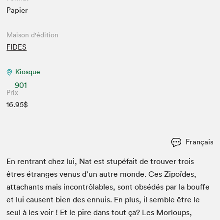
Papier
Maison d'édition
FIDES
Kiosque
901
Prix
16.95$
Français
En ren­trant chez lui, Nat est stupé­fait de trou­ver trois
êtres étranges venus d’un autre monde. Ces Zipoïdes,
attachants mais incon­trôlables, sont obsédés par la bouffe
et lui causent bien des ennuis. En plus, il sem­ble être le
seul à les voir ! Et le pire dans tout ça? Les Mor­loups,