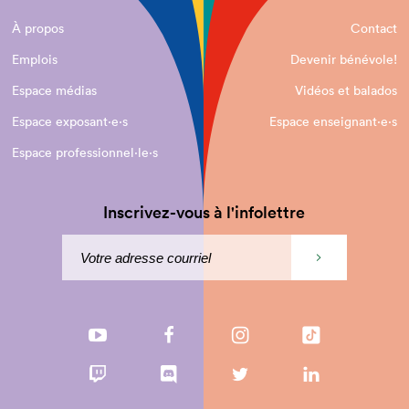
À propos
Contact
Emplois
Devenir bénévole!
Espace médias
Vidéos et balados
Espace exposant·e⋅s
Espace enseignant·e⋅s
Espace professionnel·le⋅s
Inscrivez-vous à l'infolettre