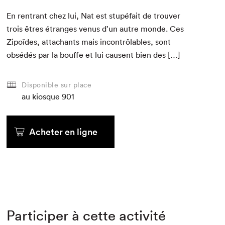
En ren­trant chez lui, Nat est stupé­fait de trou­ver
trois êtres étranges venus d’un autre monde. Ces
Zipoïdes, attachants mais incon­trôlables, sont
obsédés par la bouffe et lui causent bien des […]
Disponible sur place
au kiosque
901
Acheter en ligne
Participer à cette activité