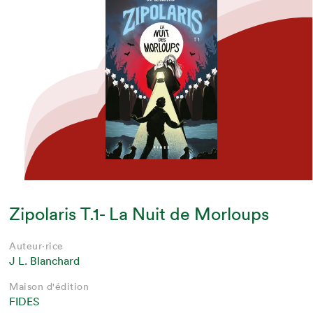
Zipolaris T.1- La Nuit de Morloups
Auteur·rice
J L. Blanchard
Maison d'édition
FIDES