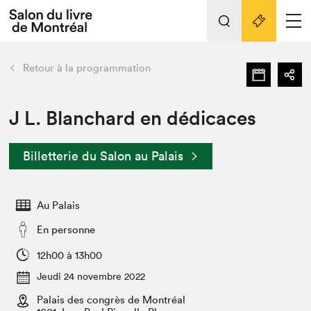
Tout sur l'édition 2022
Nos activités
retour
Retour à la programmation
Actualités
Liens pratiques
J L. Blanchard en dédicaces
Édition 2022
Billetterie du Salon au Palais
Vidéos et Balados
Planifier sa visite
Au Palais
Club de lecture Braindate
Nous connaître
En personne
Projets partenaires 2022
12h00 à 13h00
Espace médias
Jeudi 24 novembre 2022
Espace exposant⋅e⋅s
Archives
Palais des congrès de Montréal