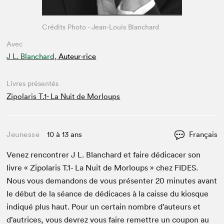
Crédits Photo - Jean-Louis Blanchard
Avec
J L. Blanchard,
Auteur·rice
Livres présentés
Zipolaris T.1- La Nuit de Morloups
Jeunesse
10 à 13 ans
Français
Venez ren­con­tr­er J L. Blan­chard et faire dédi­cac­er son
livre « Zipo­laris T.
1
- La Nuit de Mor­loups » chez
FIDES
.
Nous vous deman­dons de vous présen­ter
20
min­utes avant
le début de la séance de dédi­caces à la caisse du kiosque
indiqué plus haut. Pour un cer­tain nom­bre d’auteurs et
d’autrices, vous devrez vous faire remet­tre un coupon au