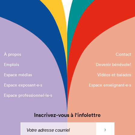
À propos
Contact
Emplois
Devenir bénévole!
Espace médias
Vidéos et balados
Espace exposant·e⋅s
Espace enseignant·e⋅s
Espace professionnel·le⋅s
Inscrivez-vous à l'infolettre