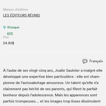
Maison d'édition
LES ÉDITEURS RÉUNIS
Kiosque
613
Prix
24.95$
Français
À l’aube de ses vingt-cinq ans, Joalie Saulnier a mal­gré elle
dévelop­pé une exper­tise bien par­ti­c­ulière : elle est cham­
pi­onne de l’autosabotage amoureux. Un tal­ent qu’elle n’a
claire­ment pas hérité de ses par­ents, qui filent le par­fait
bon­heur depuis l’adolescence. Mais les apparences sont
par­fois trompeuses… et les images trop liss­es dis­simu­lent