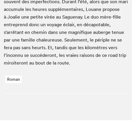
sou­vent des imper­fec­tions. Durant l’été, alors que son mari
accu­mule les heures sup­plé­men­taires, Louane pro­pose
à Joalie une petite virée au Sague­nay. Le duo mère-fille
entre­prend donc un voy­age éclair, en décapotable,
s’arrêtant en chemin dans une mag­nifique auberge tenue
par une famille chaleureuse. Seule­ment, le périple ne se
fera pas sans heurts. Et, tan­dis que les kilo­mètres vers
l’inconnu se suc­céderont, les vraies raisons de ce road trip
miroi­teront au bout de la route.
Roman