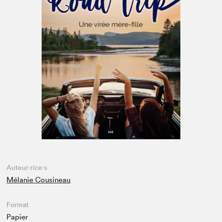
Espace enseignant·e·s
Espace pro
Auteur·rice·s
Mélanie Cousineau
Format
Papier