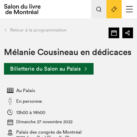
Tout sur l'édition 2022
Nos activités
retour
Retour à la programmation
Actualités
Liens pratiques
Mélanie Cousineau en dédicaces
Édition 2022
Billetterie du Salon au Palais
Vidéos et Balados
Planifier sa visite
Au Palais
Club de lecture Braindate
Nous connaître
En personne
Projets partenaires 2022
13h00 à 14h00
Espace médias
Dimanche 27 novembre 2022
Espace exposant⋅e⋅s
Archives
Palais des congrès de Montréal