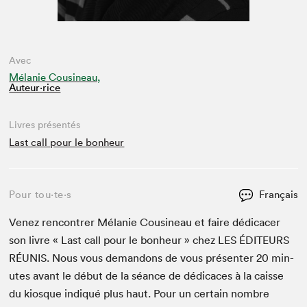
Avec
Mélanie Cousineau,
Auteur·rice
Livres présentés
Last call pour le bonheur
Pour tou⋅te⋅s
Français
Venez ren­con­tr­er Mélanie Cousineau et faire dédi­cac­er
son livre « Last call pour le bon­heur » chez
LES
ÉDI­TEURS
RÉU­NIS
. Nous vous deman­dons de vous présen­ter
20
min­
utes avant le début de la séance de dédi­caces à la caisse
du kiosque indiqué plus haut. Pour un cer­tain nom­bre