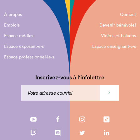
À propos
Contact
Emplois
Devenir bénévole!
Espace médias
Vidéos et balados
Espace exposant·e⋅s
Espace enseignant·e⋅s
Espace professionnel·le⋅s
Inscrivez-vous à l'infolettre