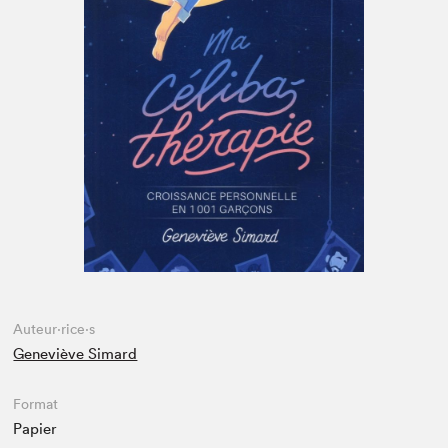
Espace enseignant·e·s
Espace pro
Auteur·rice·s
Geneviève Simard
Format
Papier