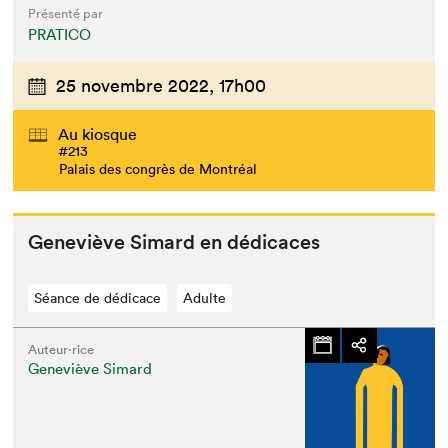
Présenté par
PRATICO
25 novembre 2022,
17h00
Au kiosque
#213
Palais des congrès de Montréal
Geneviève Simard en dédicaces
Séance de dédicace
Adulte
Auteur·rice
Geneviève Simard