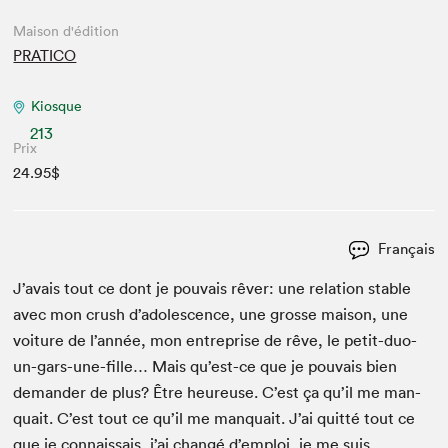
Maison d'édition
PRATICO
Kiosque
213
Prix
24.95$
Français
J’avais tout ce dont je pou­vais rêver: une rela­tion sta­ble
avec mon crush d’ado­les­cence, une grosse mai­son, une
voiture de l’an­née, mon entre­prise de rêve, le petit-duo-
un-gars-une-fille… Mais qu’est-ce que je pou­vais bien
deman­der de plus? Être heureuse. C’est ça qu’il me man­
quait. C’est tout ce qu’il me man­quait. J’ai quit­té tout ce
que je con­nais­sais, j’ai changé d’em­ploi, je me suis