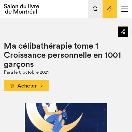
Tout sur l'édition 2022
Nos activités
retour
Ma célibathérapie tome 1
Actualités
Liens pratiques
Croissance personnelle en 1001
garçons
Édition 2022
Vidéos et Balados
Paru le 6 octobre 2021
Planifier sa visite
Acheter
Club de lecture Braindate
Nous connaître
Projets partenaires 2022
Espace médias
Espace exposant⋅e⋅s
Archives