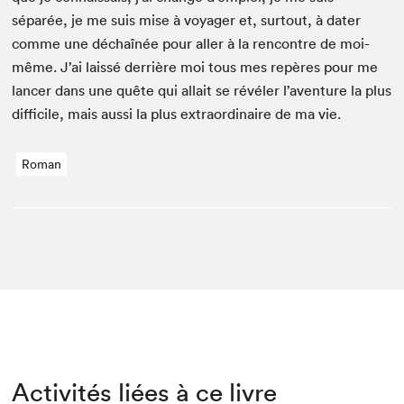
séparée, je me suis mise à voy­ager et, surtout, à dater
comme une déchaînée pour aller à la ren­con­tre de moi-
même. J’ai lais­sé der­rière moi tous mes repères pour me
lancer dans une quête qui allait se révéler l’aven­ture la plus
dif­fi­cile, mais aus­si la plus extra­or­di­naire de ma vie.
Roman
Activités liées à ce livre