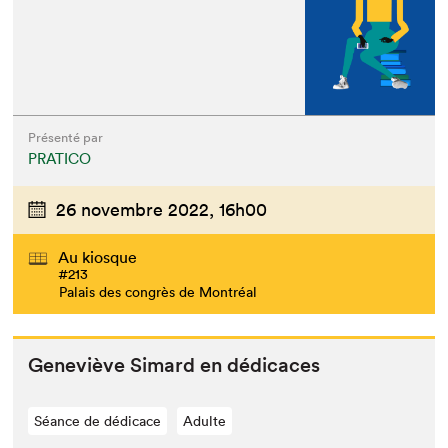
Présenté par
PRATICO
26 novembre 2022,
16h00
Au kiosque
#213
Palais des congrès de Montréal
Geneviève Simard en dédicaces
Séance de dédicace
Adulte