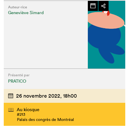
Auteur·rice
Geneviève Simard
Présenté par
PRATICO
26 novembre 2022,
18h00
Au kiosque
#213
Palais des congrès de Montréal