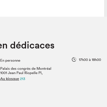
 visite
Nous connaître
en dédicaces
lon
À propos
ée
Mission et valeurs
uverture
Équipe
17h00 à 18h00
En personne
au Salon
Politique de prévention du
harcèlement
Palais des congrès de Montréal
al Traiteur
1001 Jean Paul Riopelle Pl,
Politique d’écoresponsabilité
uestions des
Au kiosque
213
e⋅s