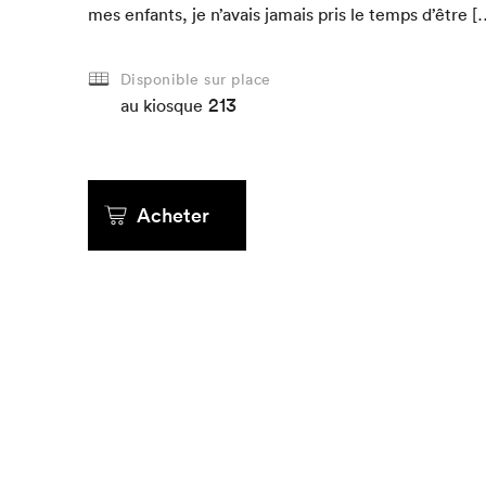
mes enfants, je n’avais jamais pris le temps d’être [
Que cherc
Disponible sur place
213
au kiosque
Acheter