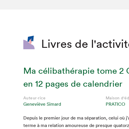
SLM 2020
SLM 2019
SLM 2018
Livres de l'activi
Ma célibathérapie tome 2 
en 12 pages de calendrier
Auteur·rice
Maison d'éd
Geneviève Simard
PRATICO
Depuis le pre­mier jour de ma sépa­ra­tion, celui où j
terme à ma rela­tion amoureuse de presque qua­torz