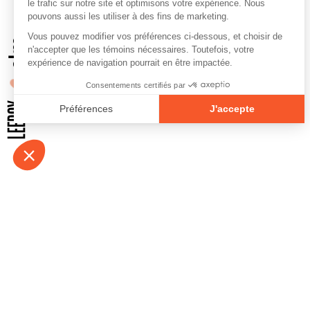
À propos
Contact
Emplois
Devenir bénévo
Espace médias
Vidéos et balad