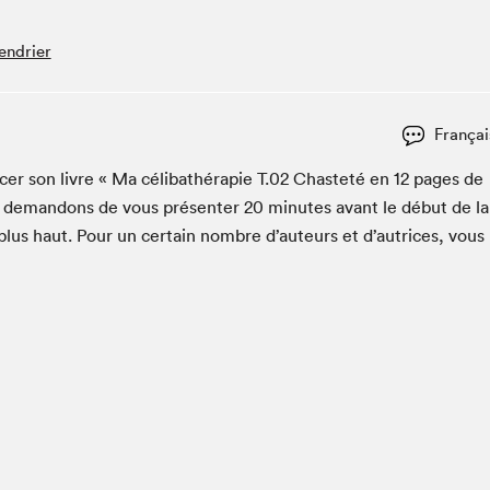
Club de lecture Braindate
endrier
Communication-Jeunesse au Salon
Le Salon dans ta classe
La Maison des libraires
Françai
Liseur Public
­er son livre « Ma céli­bathérapie T.
02
Chasteté en
12
pages de
Vitrine du Festival littéraire international Metropolis
bleu
 deman­dons de vous présen­ter
20
min­utes avant le début de la
La lecture en cadeau
lus haut. Pour un cer­tain nom­bre d’auteurs et d’autrices, vous
L'Aparté
SLM PRO