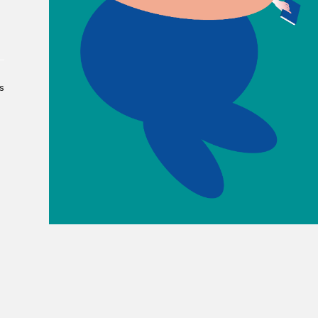
Le Salon dans la ville, espace
organisateur⋅rice
> SLM Pro
s