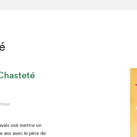
té
Chasteté
ition
’avais osé met­tre un
e ans avec le père de