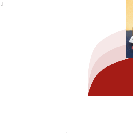
…]
hez-vous?