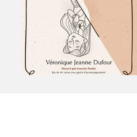
Le Salon dans la ville, espace
organisateur⋅rice
> SLM Pro