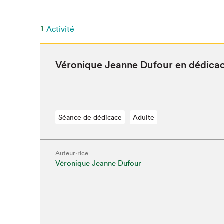
SLM 2020
SLM 2019
1
Activité
SLM 2018
Véronique Jeanne Dufour en dédica
Séance de dédicace
Adulte
Auteur·rice
Véronique Jeanne Dufour
Que cherc