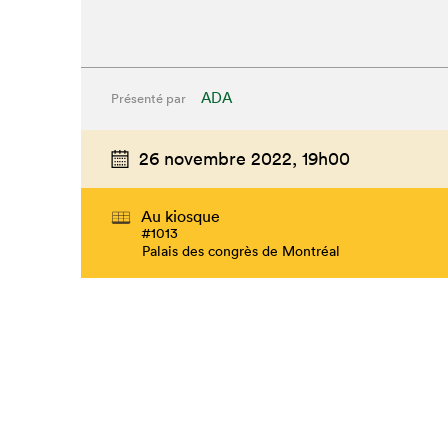
ADA
Présenté par
26 novembre 2022,
19h00
Au kiosque
#1013
Palais des congrès de Montréal