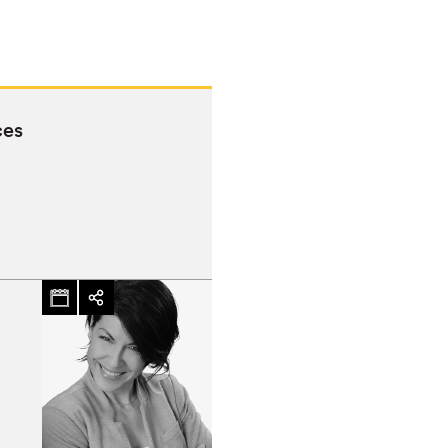
ces
hez-vous?