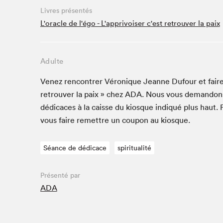
Livres présentés
Studio Radio-Canada
L'oracle de l'égo - L'apprivoiser c'est retrouver la paix
Matinées scolaires
Les matins Petits bonheurs (0-5 ans)
Espace Lis-moi MTL (12-18 ans)
Adulte
Le grand jeu de lecture à voix haute du Salon
Venez ren­con­tr­er Véronique Jeanne Dufour et faire déd
Espace Montréal-Nord
retrou­ver la paix » chez
ADA
. Nous vous deman­don
Tapis rouge des écrivain·e·s
dédi­caces à la caisse du kiosque indiqué plus haut. 
Zone Manga
vous faire remet­tre un coupon au kiosque.
La Grande tournée de Bologne (Coin de survie des
illustrateur·rice·s)
Séance de dédicace
spiritualité
Espace jeunesse Desjardins
Présenté par
ADA
Archives
SLM 2021