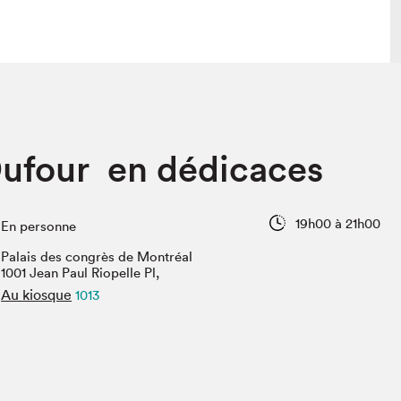
 visite
Nous connaître
ufour en dédicaces
lon
À propos
ée
Mission et valeurs
uverture
Équipe
19h00 à 21h00
En personne
au Salon
Politique de prévention du
harcèlement
Palais des congrès de Montréal
al Traiteur
1001 Jean Paul Riopelle Pl,
Politique d’écoresponsabilité
uestions des
Au kiosque
1013
e⋅s