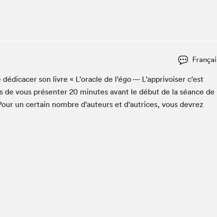
Club de lecture Braindate
Communication-Jeunesse au Salon
Le Salon dans ta classe
La Maison des libraires
Françai
Liseur Public
i­cac­er son livre « L’o­r­a­cle de l’é­go — L’ap­privois­er c’est
Vitrine du Festival littéraire international Metropolis
bleu
s de vous présen­ter
20
min­utes avant le début de la séance de
La lecture en cadeau
Pour un cer­tain nom­bre d’auteurs et d’autrices, vous devrez
L'Aparté
SLM PRO