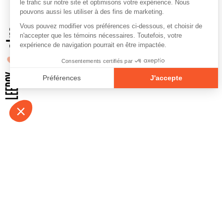
À propos
Contact
Emplois
Devenir bénévo
Espace médias
Vidéos et balad