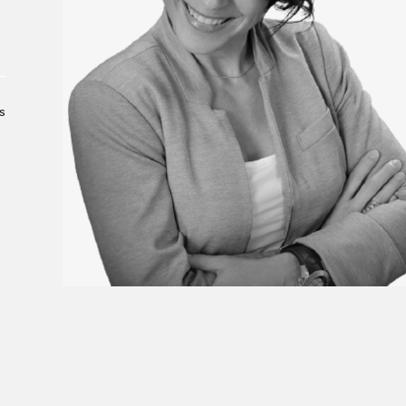
Le Salon dans la ville, espace
organisateur⋅rice
> SLM Pro
s