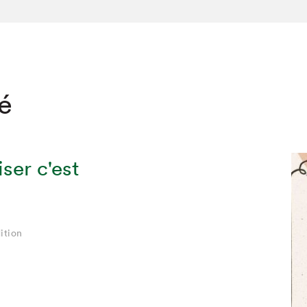
té
iser c'est
ition