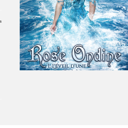
Le Salon dans la ville, espace
organisateur⋅rice
> SLM Pro
s