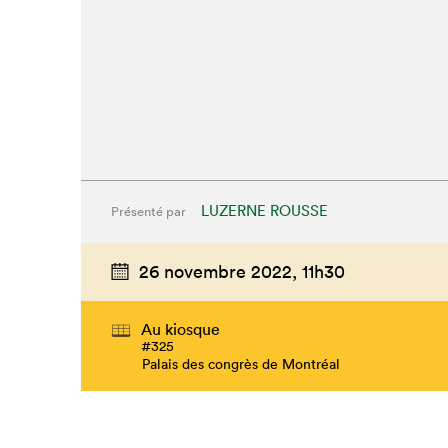
LUZERNE ROUSSE
Présenté par
26 novembre 2022,
11h30
Au kiosque
#325
Palais des congrès de Montréal