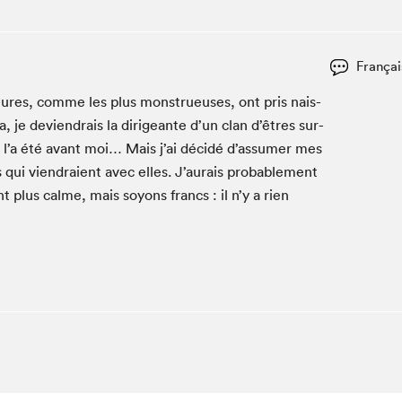
Club de lecture Braindate
Communication-Jeunesse au Salon
Françai
Le Salon dans ta classe
­tures, comme les plus mon­strueuses, ont pris nais­
La Maison des libraires
a, je deviendrais la dirigeante d’un clan d’êtres sur­
Liseur Public
 l’a été avant moi… Mais j’ai décidé d’assumer mes
Vitrine du Festival littéraire international Metropolis
bleu
s qui viendraient avec elles. J’aurais prob­a­ble­ment
La lecture en cadeau
 plus calme, mais soyons francs : il n’y a rien
L'Aparté
SLM PRO