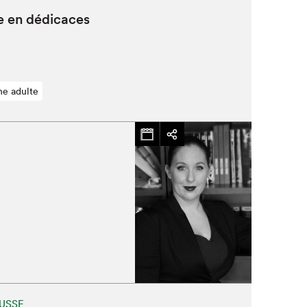
 en dédicaces
ne adulte
Fermer
USSE