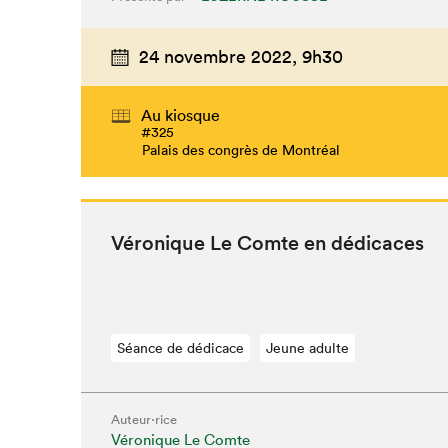
24 novembre 2022,
9h30
Au kiosque
#325
Palais des congrès de Montréal
Véronique Le Comte en dédicaces
Séance de dédicace
Jeune adulte
Auteur·rice
Véronique Le Comte