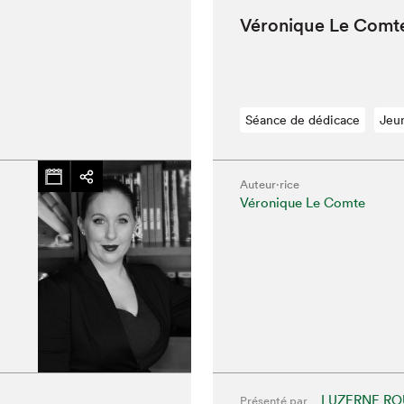
Véronique Le Comte
Séance de dédicace
Jeu
hez-vous?
Auteur·rice
Véronique Le Comte
LUZERNE RO
Présenté par