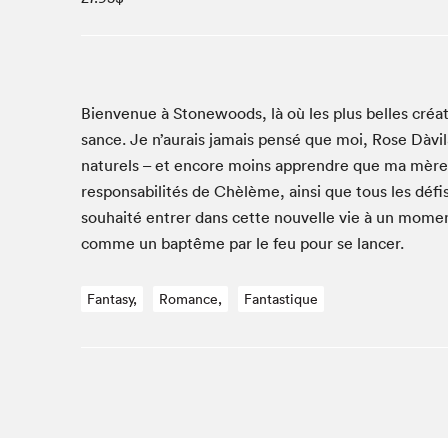
Studio Radio-Canada
Matinées scolaires
Les matins Petits bonheurs (0-5 ans)
Espace Lis-moi MTL (12-18 ans)
Bien­v­enue à Stonewoods, là où les plus belles créa
sance. Je n’aurais jamais pen­sé que moi, Rose Dàvi­l
Le grand jeu de lecture à voix haute du Salon
na­turels – et encore moins appren­dre que ma mère
Espace Montréal-Nord
respon­s­abil­ités de Chèlème, ain­si que tous les défi
Tapis rouge des écrivain·e·s
souhaité entr­er dans cette nou­velle vie à un moment
Zone Manga
comme un bap­tême par le feu pour se lancer.
La Grande tournée de Bologne (Coin de survie des
illustrateur·rice·s)
Fantasy,
Romance,
Fantastique
Espace jeunesse Desjardins
Archives
SLM 2021