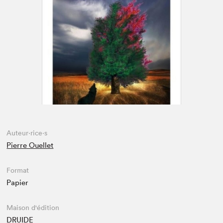
Espace enseignant·e·s
Espace pro
Auteur·rice·s
Pierre Ouellet
Format
Papier
Maison d'édition
DRUIDE