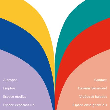
À propos
Contact
Emplois
Devenir bénévole!
Espace médias
Vidéos et balados
Espace exposant·e⋅s
Espace enseignant·e⋅s