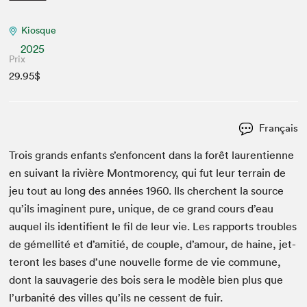
Kiosque
2025
Prix
29.95$
Français
Trois grands enfants s’enfoncent dans la forêt lau­ren­ti­enne
en suiv­ant la riv­ière Mont­moren­cy, qui fut leur ter­rain de
jeu tout au long des années
1960
. Ils cherchent la source
qu’ils imag­i­nent pure, unique, de ce grand cours d’eau
auquel ils iden­ti­fient le fil de leur vie. Les rap­ports trou­bles
de gémel­lité et d’amitié, de cou­ple, d’amour, de haine, jet­
teront les bases d’une nou­velle forme de vie com­mune,
dont la sauvagerie des bois sera le mod­èle bien plus que
l’urbanité des villes qu’ils ne cessent de fuir.