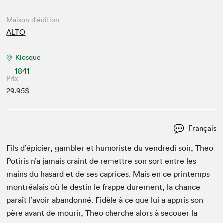
Maison d'édition
ALTO
Kiosque
1841
Prix
29.95$
Français
Fils d’épicier, gam­bler et humoriste du ven­dre­di soir, Theo
Potiris n’a jamais craint de remet­tre son sort entre les
mains du hasard et de ses caprices. Mais en ce print­emps
mon­tréalais où le des­tin le frappe dure­ment, la chance
paraît l’avoir aban­don­né. Fidèle à ce que lui a appris son
père avant de mourir, Theo cherche alors à sec­ouer la