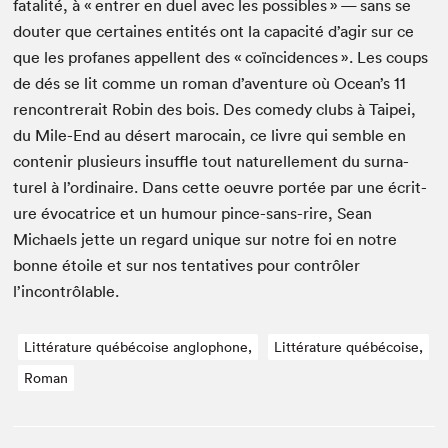
fatal­ité, à « entr­er en duel avec les pos­si­bles » — sans se
douter que cer­taines entités ont la capac­ité d’agir sur ce
que les pro­fanes appel­lent des « coïn­ci­dences ». Les coups
de dés se lit comme un roman d’aventure où Ocean’s
11
ren­con­tr­erait Robin des bois. Des com­e­dy clubs à Taipei,
du Mile-End au désert maro­cain, ce livre qui sem­ble en
con­tenir plusieurs insuf­fle tout naturelle­ment du sur­na­
turel à l’ordinaire. Dans cette oeu­vre portée par une écri­t­
ure évo­ca­trice et un humour pince-sans-rire, Sean
Michaels jette un regard unique sur notre foi en notre
bonne étoile et sur nos ten­ta­tives pour con­trôler
l’incontrôlable.
Littérature québécoise anglophone,
Littérature québécoise,
Roman