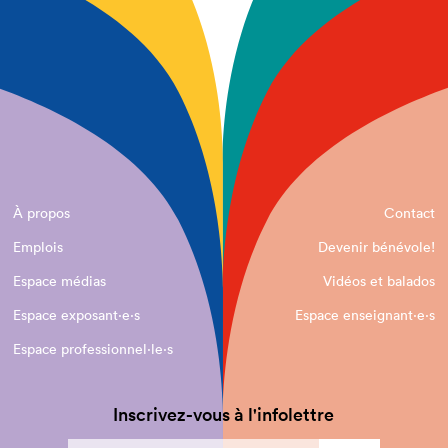
À propos
Contact
Emplois
Devenir bénévole!
Espace médias
Vidéos et balados
Espace exposant·e⋅s
Espace enseignant·e⋅s
Espace professionnel·le⋅s
Inscrivez-vous à l'infolettre