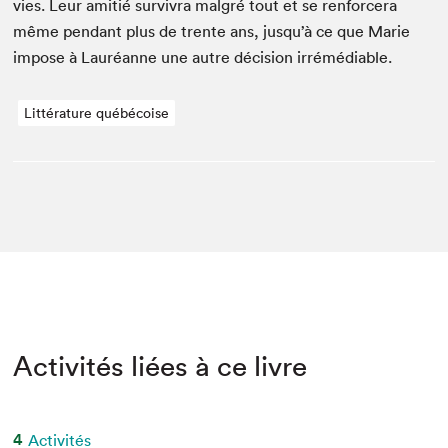
vies. Leur ami­tié sur­vivra mal­gré tout et se ren­forcera
même pen­dant plus de trente ans, jusqu’à ce que Marie
impose à Lau­réanne une autre déci­sion irrémédiable.
Littérature québécoise
Activités liées à ce livre
4
Activités