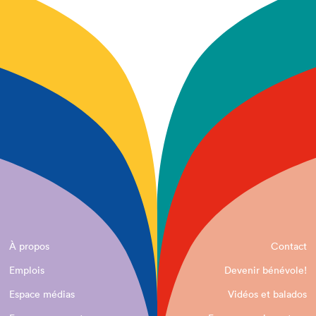
À propos
Contact
Emplois
Devenir bénévole!
Espace médias
Vidéos et balados