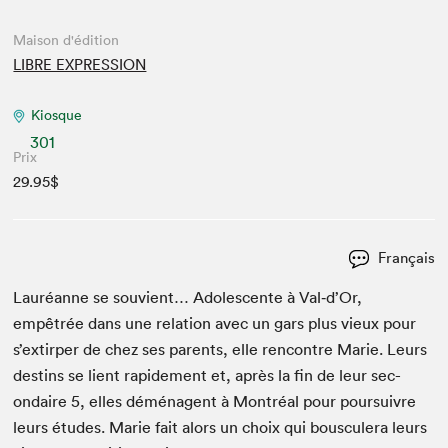
Maison d'édition
LIBRE EXPRESSION
Kiosque
301
Prix
29.95$
Français
Lau­réanne se sou­vient… Ado­les­cente à Val‑d’Or,
empêtrée dans une rela­tion avec un gars plus vieux pour
s’extirper de chez ses par­ents, elle ren­con­tre Marie. Leurs
des­tins se lient rapi­de­ment et, après la fin de leur sec­
ondaire
5
, elles démé­na­gent à Mon­tréal pour pour­suiv­re
leurs études. Marie fait alors un choix qui bous­culera leurs