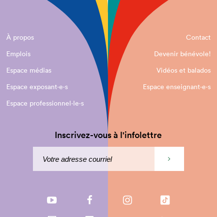
À propos
Contact
Emplois
Devenir bénévole!
Espace médias
Vidéos et balados
Espace exposant·e⋅s
Espace enseignant·e⋅s
Espace professionnel·le⋅s
Inscrivez-vous à l'infolettre