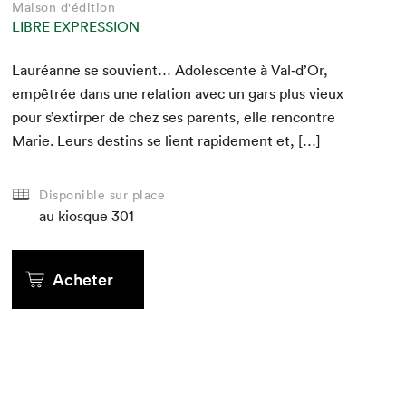
Maison d'édition
LIBRE EXPRESSION
Lau­réanne se sou­vient… Ado­les­cente à Val‑d’Or,
empêtrée dans une rela­tion avec un gars plus vieux
pour s’extirper de chez ses par­ents, elle ren­con­tre
Marie. Leurs des­tins se lient rapi­de­ment et, […]
Disponible sur place
au kiosque
301
Acheter