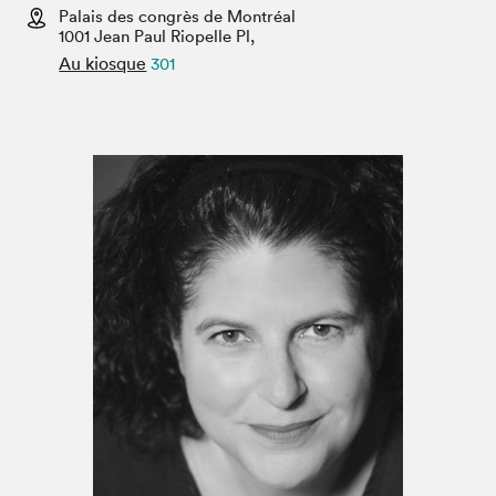
Espace enseignant·e·s
Palais des congrès de Montréal
1001 Jean Paul Riopelle Pl,
Espace pro
Au kiosque
301