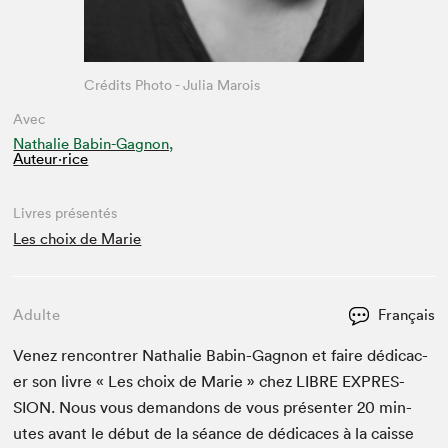
Crédits Photo - Julia Marois
Avec
Nathalie Babin-Gagnon,
Auteur·rice
Livres présentés
Les choix de Marie
Adulte
Français
Venez ren­con­tr­er Nathalie Babin-Gagnon et faire dédi­cac­
er son livre « Les choix de Marie » chez
LIBRE
EXPRES­
SION
. Nous vous deman­dons de vous présen­ter
20
min­
utes avant le début de la séance de dédi­caces à la caisse