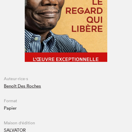
Espace enseignant·e·s
Espace pro
Auteur·rice·s
Benoît Des Roches
Format
Papier
Maison d'édition
SALVATOR