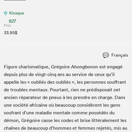
Kiosque
827
Prix
33.95$
Français
Fig­ure charis­ma­tique, Gré­goire Ahong­bonon est engagé
depuis plus de vingt-cinq ans au ser­vice de ceux qu’il
appelle les « oubliés des oubliés », les per­son­nes souf­frant
de trou­bles men­taux. Pour­tant, rien ne prédis­po­sait cet
ancien répara­teur de pneus à les pren­dre en charge. Dans
une société africaine où beau­coup con­sid­èrent les gens
soufrant d’une mal­adie men­tale comme pos­sédés du
démon, Gré­goire casse les codes et brise lit­térale­ment les
chaînes de beau­coup d’hommes et femmes rejetés, mis au