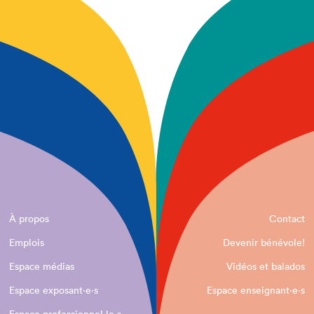
À propos
Contact
Emplois
Devenir bénévole!
Espace médias
Vidéos et balados
Espace exposant·e⋅s
Espace enseignant·e⋅s