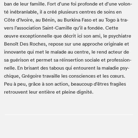
ban de leur famille. Fort d’une foi pro­fonde et d’une volon­
té inébran­lable, il a créé plusieurs cen­tres de soins en
Côte d’Ivoire, au Bénin, au Burk­i­na Faso et au Togo à tra­
vers l’as­so­ci­a­tion Saint-Camille qu’il a fondée. Cette
œuvre excep­tion­nelle que décrit ici son ami, le psy­chi­a­tre
Benoît Des Roches, repose sur une approche orig­i­nale et
inno­vante qui met le malade au cen­tre, le rend acteur de
sa guéri­son et per­met sa réin­ser­tion sociale et pro­fes­sion­
nelle. En brisant des tabous qui entourent la mal­adie psy­
chique, Gré­goire tra­vaille les con­sciences et les cœurs.
Peu à peu, grâce à son action, beau­coup d’êtres frag­iles
retrou­vent leur entière et pleine dignité.