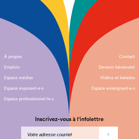
À propos
Contact
Emplois
Devenir bénévole!
Espace médias
Vidéos et balados
Espace exposant·e⋅s
Espace enseignant·e⋅s
Espace professionnel·le⋅s
Inscrivez-vous à l'infolettre