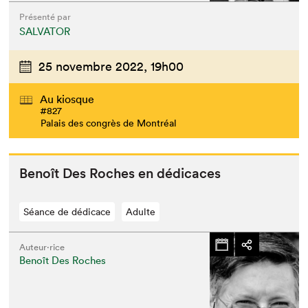
Présenté par
SALVATOR
25 novembre 2022,
19h00
Au kiosque
#827
Palais des congrès de Montréal
Benoît Des Roches en dédicaces
Séance de dédicace
Adulte
Auteur·rice
Benoît Des Roches