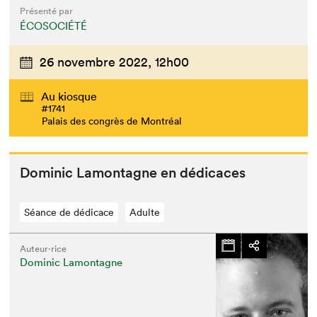
Présenté par
ÉCOSOCIÉTÉ
26 novembre 2022,
12h00
Au kiosque
#1741
Palais des congrès de Montréal
Dominic Lam­on­tagne en dédicaces
Séance de dédicace
Adulte
Auteur·rice
Dominic Lamontagne