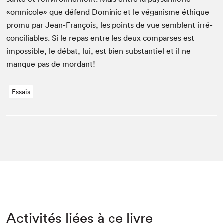
«omni­cole» que défend Dominic et le végan­isme éthique
pro­mu par Jean-François, les points de vue sem­blent irré­
c­on­cil­i­ables. Si le repas entre les deux com­pars­es est
impos­si­ble, le débat, lui, est bien sub­stantiel et il ne
manque pas de mordant!
Essais
Activités liées à ce livre