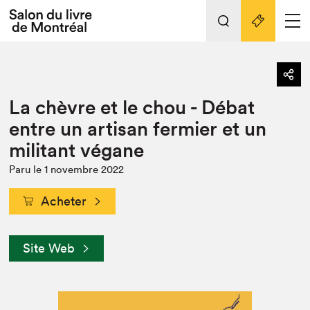
Tout sur l'édition 2022
Nos activités
retour
La chèvre et le chou - Débat
Actualités
Liens pratiques
entre un artisan fermier et un
militant végane
Édition 2022
Vidéos et Balados
Paru le 1 novembre 2022
Planifier sa visite
Acheter
Club de lecture Braindate
Nous connaître
Site Web
Projets partenaires 2022
Espace médias
Espace exposant⋅e⋅s
Archives