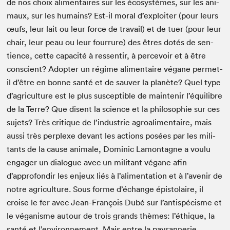
de nos choix ali­men­taires sur les écosys­tèmes, sur les ani­
maux, sur les humains? Est-il moral d’exploiter (pour leurs
œufs, leur lait ou leur force de tra­vail) et de tuer (pour leur
chair, leur peau ou leur four­rure) des êtres dotés de sen­
tience, cette capac­ité à ressen­tir, à percevoir et à être
con­scient? Adopter un régime ali­men­taire végane per­met-
il d’être en bonne san­té et de sauver la planète? Quel type
d’agriculture est le plus sus­cep­ti­ble de main­tenir l’équilibre
de la Terre? Que dis­ent la sci­ence et la philoso­phie sur ces
sujets? Très cri­tique de l’industrie agroal­i­men­taire, mais
aus­si très per­plexe devant les actions posées par les mil­i­
tants de la cause ani­male, Dominic Lam­on­tagne a voulu
engager un dia­logue avec un mil­i­tant végane afin
d’approfondir les enjeux liés à l’alimentation et à l’avenir de
notre agri­cul­ture. Sous forme d’échange épis­to­laire, il
croise le fer avec Jean-François Dubé sur l’antispécisme et
le végan­isme autour de trois grands thèmes: l’éthique, la
san­té et l’environnement. Mais entre la paysan­ner­ie