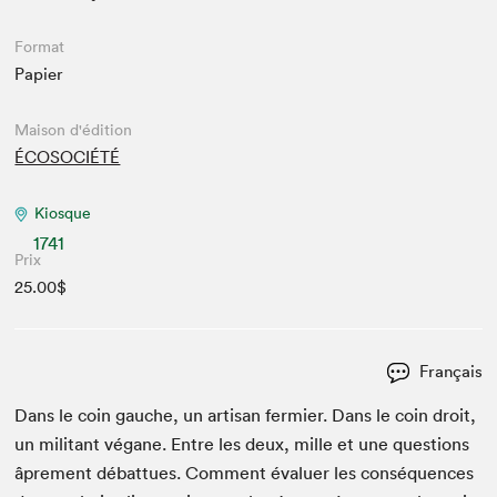
Format
Papier
Maison d'édition
ÉCOSOCIÉTÉ
Kiosque
1741
Prix
25.00$
Français
Dans le coin gauche, un arti­san fer­mi­er. Dans le coin droit,
un mil­i­tant végane. Entre les deux, mille et une ques­tions
âpre­ment débattues. Com­ment éval­uer les con­séquences