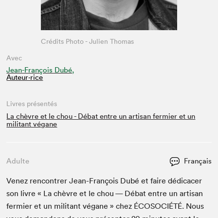
Crédits Photo - Julien Thomas
Avec
Jean-François Dubé,
Auteur·rice
Livres présentés
La chèvre et le chou - Débat entre un artisan fermier et un
militant végane
Adulte
Français
Venez ren­con­tr­er Jean-François Dubé et faire dédi­cac­er
son livre « La chèvre et le chou — Débat entre un arti­san
fer­mi­er et un mil­i­tant végane » chez
ÉCOSO­CIÉTÉ
. Nous