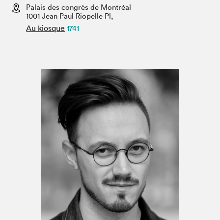
Espace enseignant·e·s
Palais des congrès de Montréal
1001 Jean Paul Riopelle Pl,
Espace pro
Au kiosque
1741