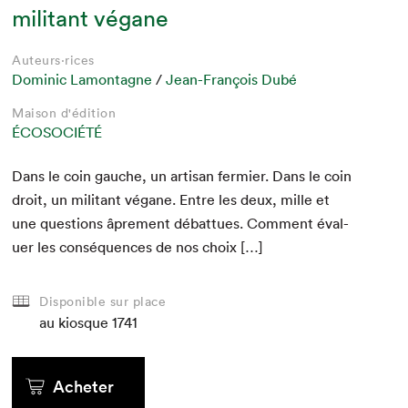
militant végane
Auteurs·rices
Dominic Lamontagne
/
Jean-François Dubé
Maison d'édition
ÉCOSOCIÉTÉ
Dans le coin gauche, un arti­san fer­mi­er. Dans le coin
droit, un mil­i­tant végane. Entre les deux, mille et
une ques­tions âpre­ment débattues. Com­ment éval­
uer les con­séquences de nos choix […]
Disponible sur place
au kiosque
1741
Acheter