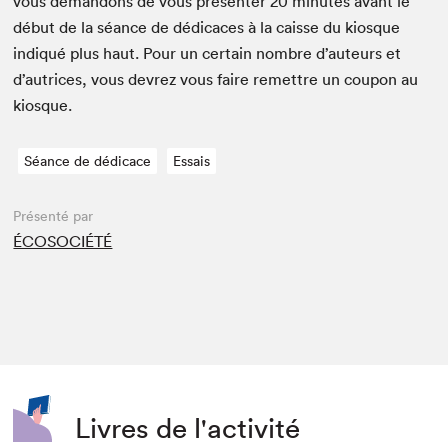
vous deman­dons de vous présen­ter
20
min­utes avant le
début de la séance de dédi­caces à la caisse du kiosque
indiqué plus haut. Pour un cer­tain nom­bre d’auteurs et
d’autrices, vous devrez vous faire remet­tre un coupon au
kiosque.
Séance de dédicace
Essais
Présenté par
ÉCOSOCIÉTÉ
Livres de l'activité