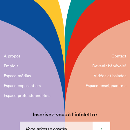
À propos
Contact
Emplois
Devenir bénévole!
Espace médias
Vidéos et balados
Espace exposant·e⋅s
Espace enseignant·e⋅s
Espace professionnel·le⋅s
Inscrivez-vous à l'infolettre