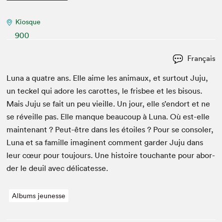
Kiosque
900
Français
Luna a qua­tre ans. Elle aime les ani­maux, et surtout Juju,
un teck­el qui adore les carottes, le fris­bee et les bisous.
Mais Juju se fait un peu vieille. Un jour, elle s’endort et ne
se réveille pas. Elle manque beau­coup à Luna. Où est-elle
main­tenant ? Peut-être dans les étoiles ? Pour se con­sol­er,
Luna et sa famille imag­i­nent com­ment garder Juju dans
leur cœur pour tou­jours. Une his­toire touchante pour abor­
der le deuil avec délicatesse.
Albums jeunesse