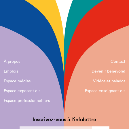
À propos
Contact
Emplois
Devenir bénévole!
Espace médias
Vidéos et balados
Espace exposant·e⋅s
Espace enseignant·e⋅s
Espace professionnel·le⋅s
Inscrivez-vous à l'infolettre