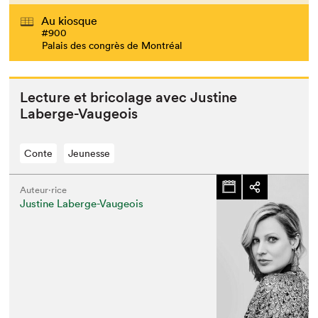
Au kiosque
#900
Palais des congrès de Montréal
Lec­ture et brico­lage avec Jus­tine
Laberge-Vaugeois
Conte
Jeunesse
Auteur·rice
Justine Laberge-Vaugeois