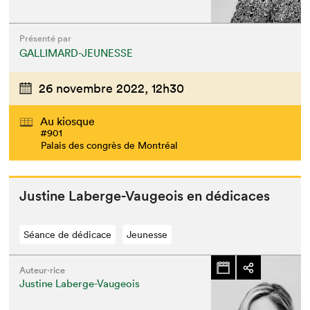
Présenté par
GALLIMARD-JEUNESSE
26 novembre 2022,
12h30
Au kiosque
#901
Palais des congrès de Montréal
Jus­tine Laberge-Vau­geois en dédicaces
Séance de dédicace
Jeunesse
Auteur·rice
Justine Laberge-Vaugeois