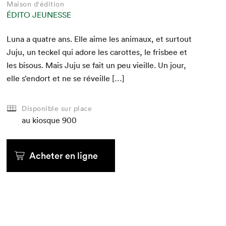
Maison d'édition
ÉDITO JEUNESSE
Luna a qua­tre ans. Elle aime les ani­maux, et surtout
Juju, un teck­el qui adore les carottes, le fris­bee et
les bisous. Mais Juju se fait un peu vieille. Un jour,
elle s’endort et ne se réveille […]
Disponible sur place
au kiosque
900
Acheter en ligne