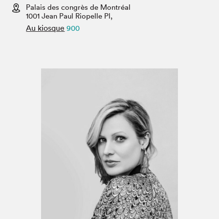
Espace enseignant·e·s
Palais des congrès de Montréal
1001 Jean Paul Riopelle Pl,
Espace pro
Au kiosque
900