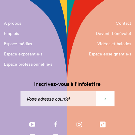
À propos
Contact
Emplois
Devenir bénévole!
Espace médias
Vidéos et balados
Espace exposant·e⋅s
Espace enseignant·e⋅s
Espace professionnel·le⋅s
Inscrivez-vous à l'infolettre