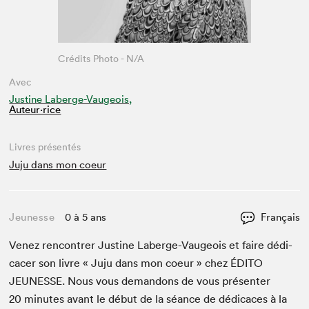
Crédits Photo - N/A
Avec
Justine Laberge-Vaugeois,
Auteur·rice
Livres présentés
Juju dans mon coeur
Jeunesse
0 à 5 ans
Français
Venez ren­con­tr­er Jus­tine Laberge-Vau­geois et faire dédi­
cac­er son livre « Juju dans mon coeur » chez
ÉDI­TO
JEUNESSE
. Nous vous deman­dons de vous présen­ter
20
min­utes avant le début de la séance de dédi­caces à la