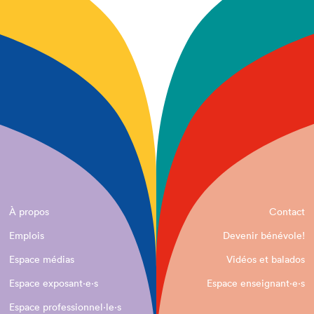
À propos
Contact
Emplois
Devenir bénévole!
Espace médias
Vidéos et balados
Espace exposant·e⋅s
Espace enseignant·e⋅s
Espace professionnel·le⋅s