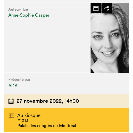
Auteur·rice
Anne-Sophie Casper
Présenté par
ADA
27 novembre 2022,
14h00
Au kiosque
#1013
Palais des congrès de Montréal