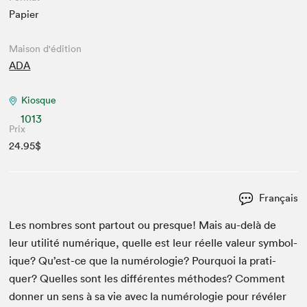
Papier
Maison d'édition
ADA
Kiosque
1013
Prix
24.95$
Français
Les nom­bres sont partout ou presque! Mais au-delà de
leur util­ité numérique, quelle est leur réelle valeur sym­bol­
ique? Qu’est-ce que la numérolo­gie? Pourquoi la pra­ti­
quer? Quelles sont les dif­férentes méth­odes? Com­ment
don­ner un sens à sa vie avec la numérolo­gie pour révéler