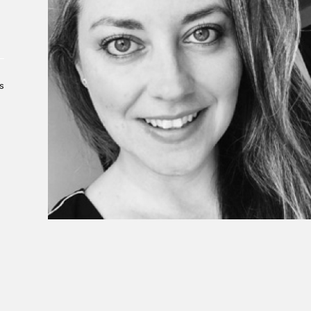
Le Salon dans la ville, espace
organisateur⋅rice
> SLM Pro
s