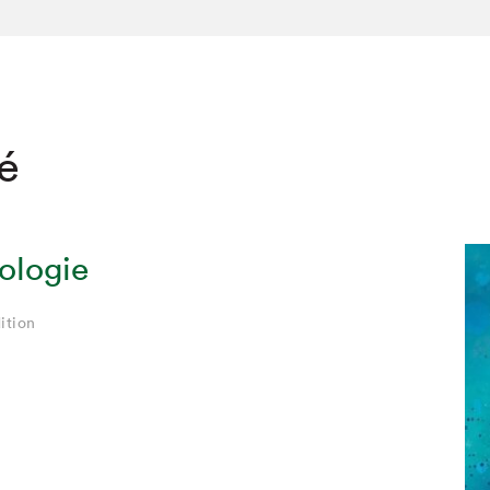
té
ologie
ition