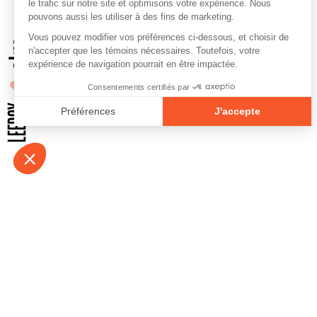
À propos
Contact
Emplois
Devenir bénévo
Espace médias
Vidéos et balad