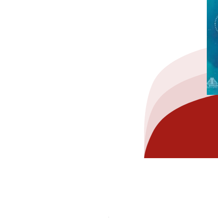
hez-vous?