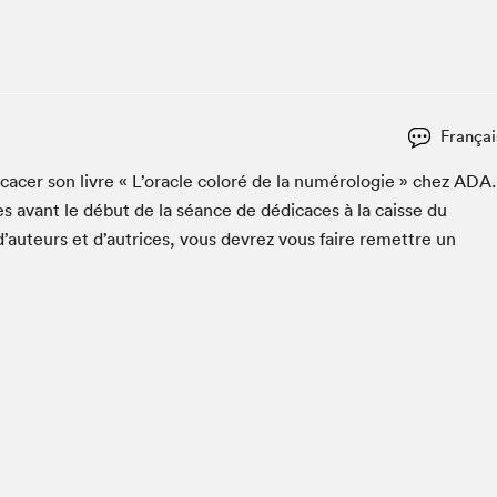
Club de lecture Braindate
Communication-Jeunesse au Salon
Le Salon dans ta classe
La Maison des libraires
Françai
Liseur Public
c­er son livre « L’o­r­a­cle col­oré de la numérolo­gie » chez
ADA
.
Vitrine du Festival littéraire international Metropolis
bleu
s avant le début de la séance de dédi­caces à la caisse du
La lecture en cadeau
d’auteurs et d’autrices, vous devrez vous faire remet­tre un
L'Aparté
SLM PRO