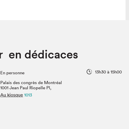
 visite
Nous connaître
r en dédicaces
lon
À propos
ée
Mission et valeurs
uverture
Équipe
13h30 à 15h00
En personne
au Salon
Politique de prévention du
harcèlement
Palais des congrès de Montréal
al Traiteur
1001 Jean Paul Riopelle Pl,
Politique d’écoresponsabilité
uestions des
Au kiosque
1013
e⋅s