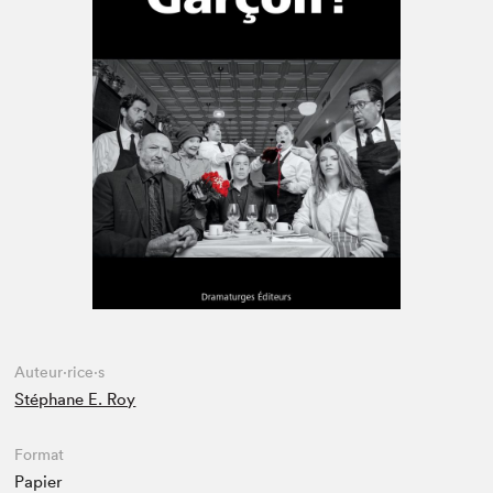
Espace enseignant·e·s
Espace pro
Auteur·rice·s
Stéphane E. Roy
Format
Papier