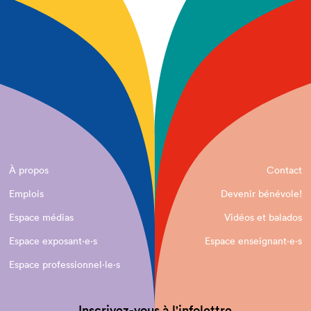
À propos
Contact
Emplois
Devenir bénévole!
Espace médias
Vidéos et balados
Espace exposant·e⋅s
Espace enseignant·e⋅s
Espace professionnel·le⋅s
Inscrivez-vous à l'infolettre