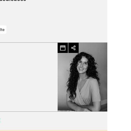
lte
E