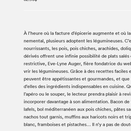
Studio Radio-Canada
Matinées scolaires
Les matins Petits bonheurs (0-5 ans)
Espace Lis-moi MTL (12-18 ans)
À l’heure où la fac­ture d’épicerie aug­mente et où l
nemen­tal, plusieurs adoptent les légu­mineuses. C’
Le grand jeu de lecture à voix haute du Salon
nour­ris­sants, les pois, pois chich­es, arachides, dol
Espace Montréal-Nord
dérivés offrent une infinie pos­si­bil­ité de plats sal
Tapis rouge des écrivain·e·s
restric­tive, Eve-Lyne Auger, fière fon­da­trice du we
Zone Manga
vrir les légu­mineuses. Grâce à des recettes faciles 
La Grande tournée de Bologne (Coin de survie des
peu­vent être appétis­santes et gour­man­des, et que leu
illustrateur·rice·s)
d’elles des ingré­di­ents indis­pens­ables en cui­sine. Q
Espace jeunesse Desjardins
l’apéro ou le souper, le lecteur pren­dra plaisir à revis
incor­por­er davan­tage à son ali­men­ta­tion. Bacon de t
lafels, bol méditer­ranéen aux pois chich­es, pâtes sa
Archives
nachos tout gar­nis, muffins aux hari­cots noirs et tr
blanc, fram­bois­es et pis­tach­es… Il n’y a pas de dout
SLM 2021