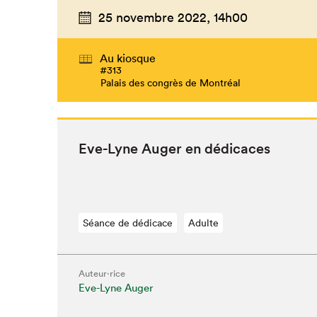
25 novembre 2022,
14h00
Au kiosque
#313
Palais des congrès de Montréal
Eve-Lyne Auger en dédicaces
Séance de dédicace
Adulte
Auteur·rice
Eve-Lyne Auger