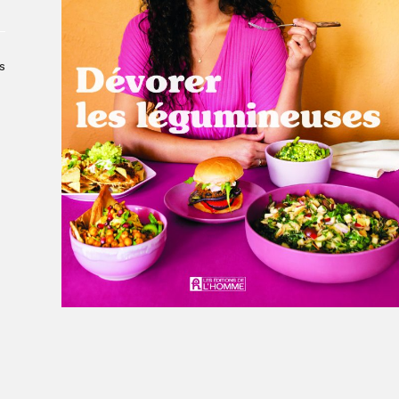
Le Salon dans la ville, espace
organisateur⋅rice
> SLM Pro
s