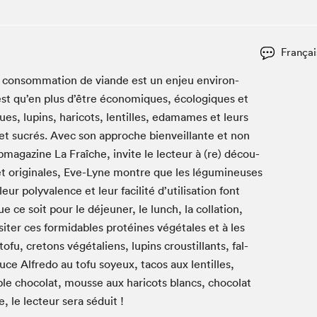
Club de lecture Braindate
Communication-Jeunesse au Salon
Françai
Le Salon dans ta classe
a con­som­ma­tion de viande est un enjeu envi­ron­
La Maison des libraires
est qu’en plus d’être économiques, écologiques et
Liseur Public
iques, lupins, hari­cots, lentilles, edamames et leurs
Vitrine du Festival littéraire international Metropolis
bleu
és et sucrés. Avec son approche bien­veil­lante et non
La lecture en cadeau
b­magazine La Fraîche, invite le lecteur à (re) décou­
L'Aparté
et orig­i­nales, Eve-Lyne mon­tre que les légu­mineuses
SLM PRO
r poly­va­lence et leur facil­ité d’utilisation font
ue ce soit pour le déje­uner, le lunch, la col­la­tion,
­iter ces for­mi­da­bles pro­téines végé­tales et à les
ofu, cre­tons végé­tal­iens, lupins croustil­lants, fal­
uce Alfre­do au tofu soyeux, tacos aux lentilles,
iple choco­lat, mousse aux hari­cots blancs, choco­lat
e, le lecteur sera séduit !