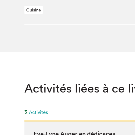
SLM 2020
Cuisine
SLM 2019
SLM 2018
Activités liées à ce l
3
Activités
Eve-Lyne Auger en dédicaces