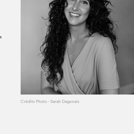
Le Salon dans la ville, espace
organisateur⋅rice
> SLM Pro
s
Crédits Photo - Sarah Dagenais