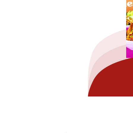
hez-vous?