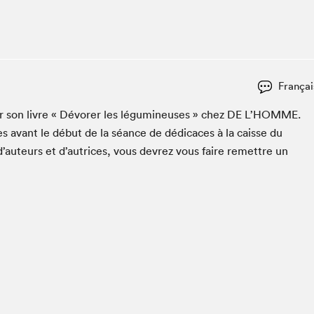
Club de lecture Braindate
Communication-Jeunesse au Salon
Le Salon dans ta classe
La Maison des libraires
Françai
Liseur Public
er son livre « Dévor­er les légu­mineuses » chez
DE
L’HOMME.
Vitrine du Festival littéraire international Metropolis
bleu
s avant le début de la séance de dédi­caces à la caisse du
La lecture en cadeau
d’auteurs et d’autrices, vous devrez vous faire remet­tre un
L'Aparté
SLM PRO