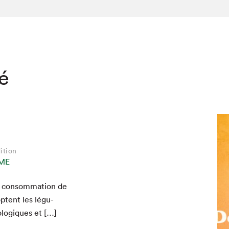
té
ition
ME
a con­som­ma­tion de
optent les légu­
ologiques et […]