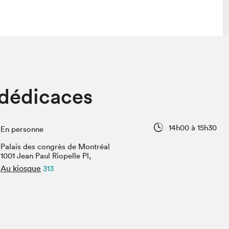
 visite
Nous connaître
dédicaces
lon
À propos
ée
Mission et valeurs
uverture
Équipe
14h00 à 15h30
En personne
au Salon
Politique de prévention du
harcèlement
Palais des congrès de Montréal
al Traiteur
1001 Jean Paul Riopelle Pl,
Politique d’écoresponsabilité
uestions des
Au kiosque
313
e⋅s