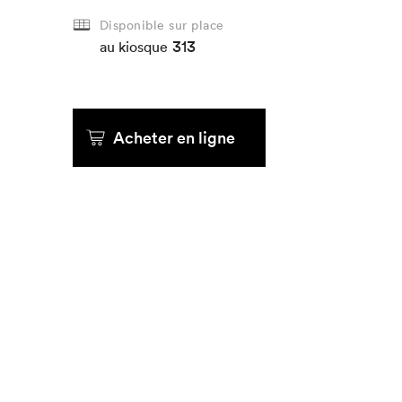
Disponible sur place
313
Que cherc
au kiosque
Acheter en ligne