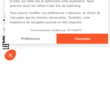
À propos
Contact
Emplois
Devenir bénévo
Espace médias
Vidéos et balad