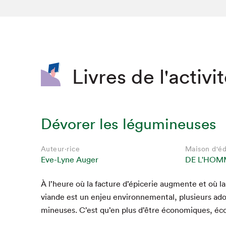
SLM 2020
SLM 2019
SLM 2018
Livres de l'activi
Dévorer les légumineuses
Auteur·rice
Maison d'éd
Eve-Lyne Auger
DE L'HOM
À l’heure où la fac­ture d’épicerie aug­mente et où l
viande est un enjeu envi­ron­nemen­tal, plusieurs ad
mineuses. C’est qu’en plus d’être économiques, éc