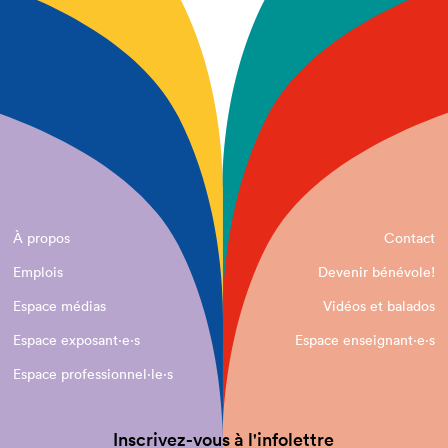
À propos
Contact
Emplois
Devenir bénévole!
Espace médias
Vidéos et balados
Espace exposant·e⋅s
Espace enseignant·e⋅s
Espace professionnel·le⋅s
Inscrivez-vous à l'infolettre