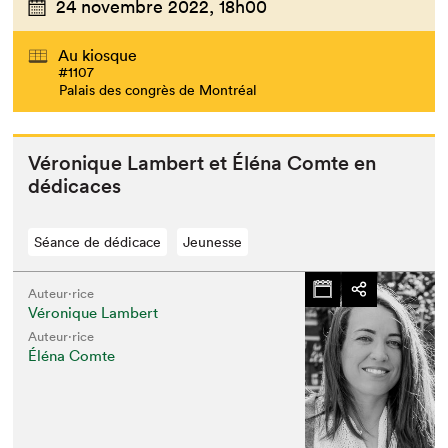
24 novembre 2022,
18h00
Au kiosque
#1107
Palais des congrès de Montréal
Véronique Lam­bert et Élé­na Comte en
dédicaces
Séance de dédicace
Jeunesse
Auteur·rice
Véronique Lambert
Auteur·rice
Éléna Comte