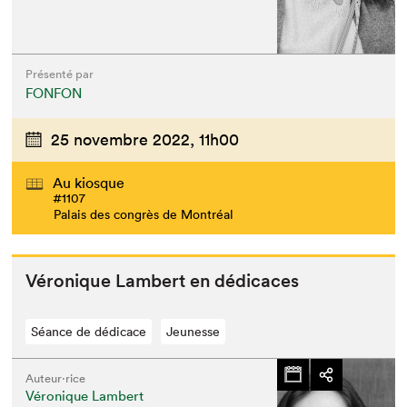
Présenté par
FONFON
25 novembre 2022,
11h00
Au kiosque
#1107
Palais des congrès de Montréal
Véronique Lam­bert en dédicaces
Séance de dédicace
Jeunesse
Auteur·rice
Véronique Lambert