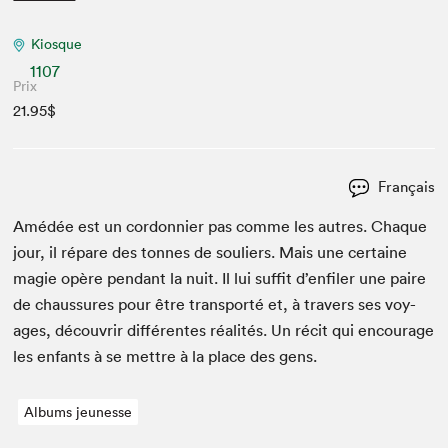
Kiosque
1107
Prix
21.95$
Français
Amédée est un cor­don­nier pas comme les autres. Chaque
jour, il répare des tonnes de souliers. Mais une cer­taine
magie opère pen­dant la nuit. Il lui suf­fit d’enfiler une paire
de chaus­sures pour être trans­porté et, à tra­vers ses voy­
ages, décou­vrir dif­férentes réal­ités. Un réc­it qui encour­age
les enfants à se met­tre à la place des gens.
Albums jeunesse