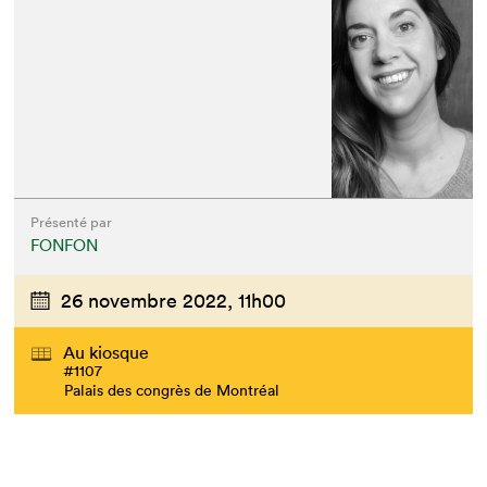
Présenté par
FONFON
26 novembre 2022,
11h00
Au kiosque
#1107
Palais des congrès de Montréal
Que cherchez-vous?