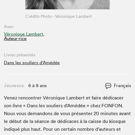
Crédits Photo - Véronique Lambert
Avec
Véronique Lambert,
Auteur·rice
Livres présentés
Dans les souliers d'Amédée
Jeunesse
6 à 9 ans
Français
Venez ren­con­tr­er Véronique Lam­bert et faire dédi­cac­er
son livre « Dans les souliers d’Amédée » chez
FON­FON
.
Nous vous deman­dons de vous présen­ter
20
min­utes avant
le début de la séance de dédi­caces à la caisse du kiosque
indiqué plus haut. Pour un cer­tain nom­bre d’auteurs et