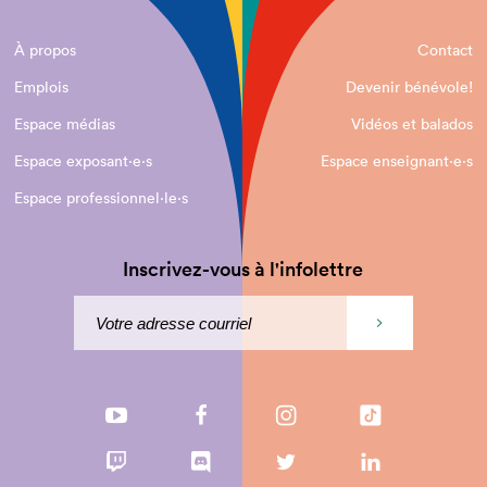
À propos
Contact
Emplois
Devenir bénévole!
Espace médias
Vidéos et balados
Espace exposant·e⋅s
Espace enseignant·e⋅s
Espace professionnel·le⋅s
Inscrivez-vous à l'infolettre