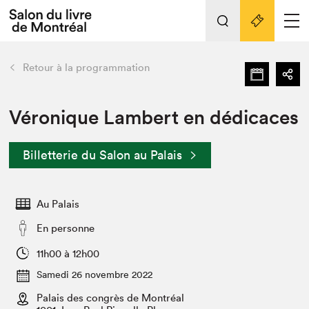
Tout sur l'édition 2022
Nos activités
retour
Retour à la programmation
Actualités
Liens pratiques
Véronique Lambert en dédicaces
Édition 2022
Billetterie du Salon au Palais
Vidéos et Balados
Planifier sa visite
Au Palais
Club de lecture Braindate
Nous connaître
En personne
Projets partenaires 2022
11h00 à 12h00
Espace médias
Samedi 26 novembre 2022
Espace exposant⋅e⋅s
Archives
Palais des congrès de Montréal