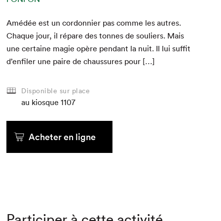
Amédée est un cor­don­nier pas comme les autres.
Chaque jour, il répare des tonnes de souliers. Mais
une cer­taine magie opère pen­dant la nuit. Il lui suf­fit
d’enfiler une paire de chaus­sures pour […]
Disponible sur place
au kiosque
1107
Acheter en ligne
Participer à cette activité