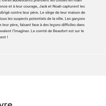
x frères ado­les­cents pren­nent les choses en main
­gence et à leur courage, Jack et Noah cap­turent les
Club de lecture Braindate
 dirigé con­tre leur père. Le siège de leur mai­son de
Communication-Jeunesse au Salon
us les sus­pects poten­tiels de la ville. Les garçons
Le Salon dans ta classe
leur père, faisant face à des leçons dif­fi­ciles dans
La Maison des libraires
vaient l’imaginer. Le comté de Beau­fort est sur le
Liseur Public
ent !
Vitrine du Festival littéraire international Metropolis
bleu
La lecture en cadeau
L'Aparté
SLM PRO
ivre