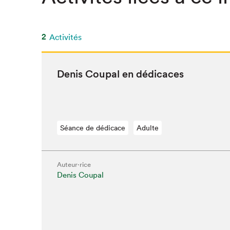
SLM 2020
SLM 2019
2
Activités
SLM 2018
Denis Coupal en dédicaces
Séance de dédicace
Adulte
Auteur·rice
Denis Coupal
Que cherc