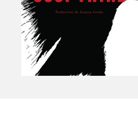
Le Salon dans la ville, espace
organisateur⋅rice
> SLM Pro