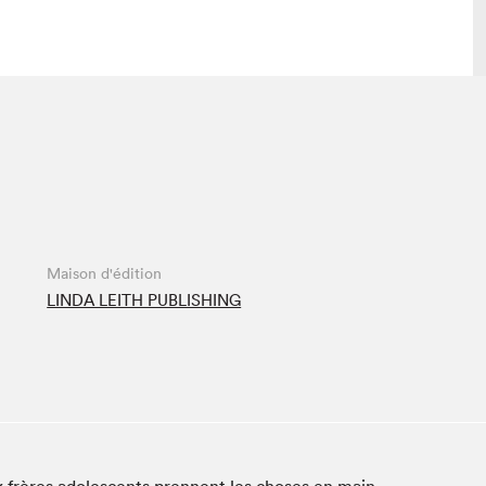
 visite
Nous connaître
lon
À propos
ée
Mission et valeurs
uverture
Équipe
Maison d'édition
au Salon
Politique de prévention du
LINDA LEITH PUBLISHING
harcèlement
al Traiteur
Politique d’écoresponsabilité
uestions des
e⋅s