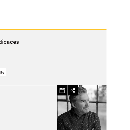
dicaces
lte