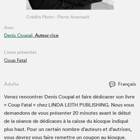
Crédits Photo - Pierre Arsenault
Avec
Denis Coupal,
Auteur·rice
Livres présentés
Coup Fatal
Adulte
Français
Venez ren­con­tr­er Denis Coupal et faire dédi­cac­er son livre
« Coup Fatal » chez
LIN­DA
LEI­TH
PUB­LISH­ING
. Nous vous
deman­dons de vous présen­ter
20
min­utes avant le début
de la séance de dédi­caces à la caisse du kiosque indiqué
plus haut. Pour un cer­tain nom­bre d’auteurs et d’autrices,
vous devrez vous faire remet­tre un coupon au kiosque.