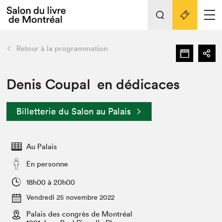
Tout sur l'édition 2022
Nos activités
retour
Retour à la programmation
Actualités
Liens pratiques
Denis Coupal en dédicaces
Édition 2022
Billetterie du Salon au Palais
Vidéos et Balados
Planifier sa visite
Au Palais
Club de lecture Braindate
Nous connaître
En personne
Projets partenaires 2022
18h00 à 20h00
Espace médias
Vendredi 25 novembre 2022
Espace exposant⋅e⋅s
Archives
Palais des congrès de Montréal