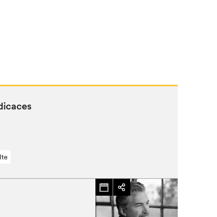
dicaces
lte