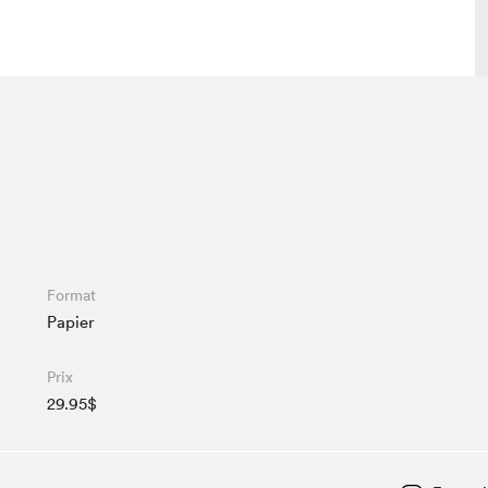
 visite
Nous connaître
lon
À propos
ée
Mission et valeurs
uverture
Équipe
au Salon
Politique de prévention du
Format
harcèlement
Papier
al Traiteur
Politique d’écoresponsabilité
uestions des
e⋅s
Prix
29.95$