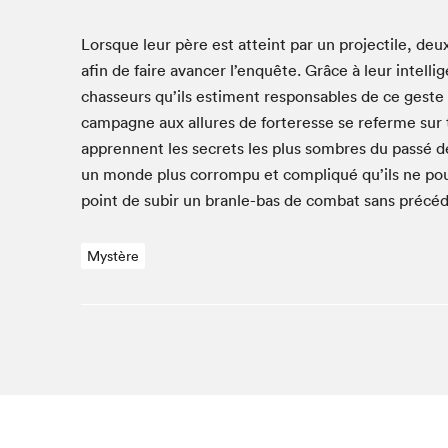
Studio Radio-Canada
Lorsque leur père est atteint par un pro­jec­tile, deu
Matinées scolaires
afin de faire avancer l’enquête. Grâce à leur intel­li
Les matins Petits bonheurs (0-5 ans)
chas­seurs qu’ils esti­ment respon­s­ables de ce geste
Espace Lis-moi MTL (12-18 ans)
cam­pagne aux allures de forter­esse se referme sur to
Le grand jeu de lecture à voix haute du Salon
appren­nent les secrets les plus som­bres du passé de 
Espace Montréal-Nord
un monde plus cor­rompu et com­pliqué qu’ils ne pou­
point de subir un bran­le-bas de com­bat sans précéd
Tapis rouge des écrivain·e·s
Zone Manga
Mystère
La Grande tournée de Bologne (Coin de survie des
illustrateur·rice·s)
Espace jeunesse Desjardins
Archives
SLM 2021