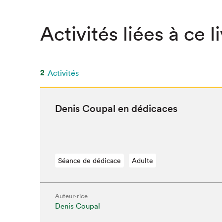
SLM 2020
Activités liées à ce l
SLM 2019
SLM 2018
2
Activités
Denis Coupal en dédicaces
Séance de dédicace
Adulte
Que cherc
Auteur·rice
Denis Coupal