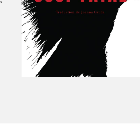
Le Salon dans la ville, espace
s
organisateur⋅rice
> SLM Pro