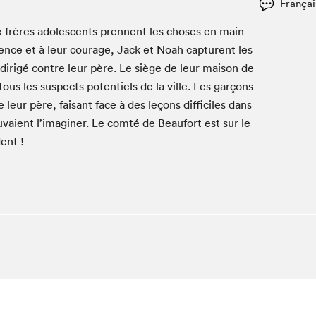
Françai
Club de lecture Braindate
x frères ado­les­cents pren­nent les choses en main
Communication-Jeunesse au Salon
­gence et à leur courage, Jack et Noah cap­turent les
Le Salon dans ta classe
 dirigé con­tre leur père. Le siège de leur mai­son de
La Maison des libraires
us les sus­pects poten­tiels de la ville. Les garçons
Liseur Public
leur père, faisant face à des leçons dif­fi­ciles dans
Vitrine du Festival littéraire international Metropolis
vaient l’imaginer. Le comté de Beau­fort est sur le
bleu
ent !
La lecture en cadeau
L'Aparté
SLM PRO