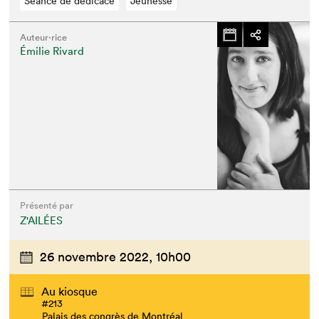
Séance de dédicace
Jeunesse
Auteur·rice
Émilie Rivard
Présenté par
Z'AILÉES
26 novembre 2022,
10h00
Au kiosque
#213
Palais des congrès de Montréal