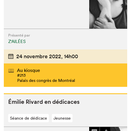
Présenté par
Z'AILÉES
24 novembre 2022,
14h00
Au kiosque
#213
Palais des congrès de Montréal
Émi­lie Rivard en dédicaces
Séance de dédicace
Jeunesse