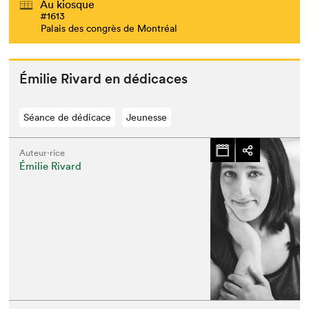
Au kiosque
#1613
Palais des congrès de Montréal
Émi­lie Rivard en dédicaces
Séance de dédicace
Jeunesse
Auteur·rice
Émilie Rivard