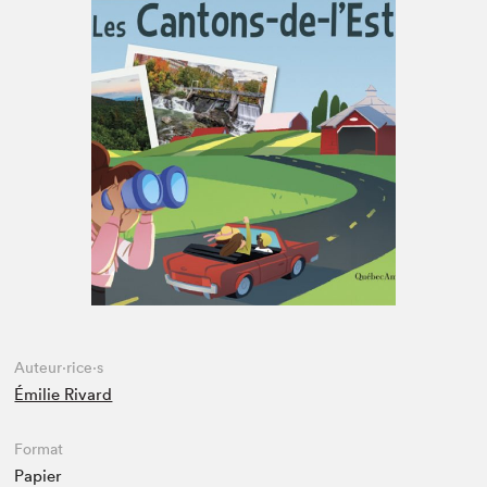
Espace enseignant·e·s
Espace pro
Auteur·rice·s
Émilie Rivard
Format
Papier