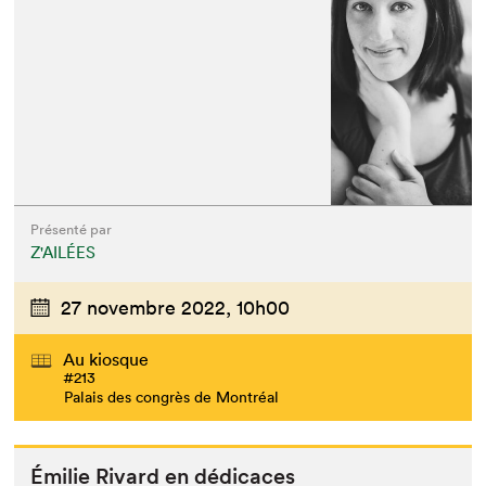
Présenté par
Z'AILÉES
27 novembre 2022,
10h00
Au kiosque
#213
Palais des congrès de Montréal
Émi­lie Rivard en dédicaces