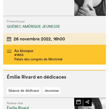
Présenté par
QUÉBEC AMÉRIQUE JEUNESSE
26 novembre 2022,
16h00
Au kiosque
#1855
Palais des congrès de Montréal
Émi­lie Rivard en dédicaces
Séance de dédicace
Jeunesse
Auteur·rice
Émilie Rivard