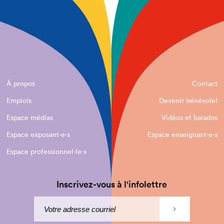
À propos
Contact
Emplois
Devenir bénévole!
Espace médias
Vidéos et balados
Espace exposant·e⋅s
Espace enseignant·e⋅s
Espace professionnel·le⋅s
Inscrivez-vous à l'infolettre