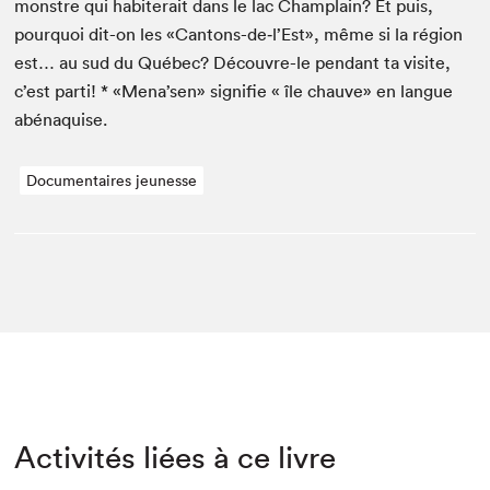
mon­stre qui habit­erait dans le lac Cham­plain? Et puis,
pourquoi dit-on les «Cantons-de‑l’Est», même si la région
est… au sud du Québec? Décou­vre-le pen­dant ta vis­ite,
c’est par­ti! * «Mena’sen» sig­ni­fie « île chauve» en langue
abénaquise.
Documentaires jeunesse
Activités liées à ce livre