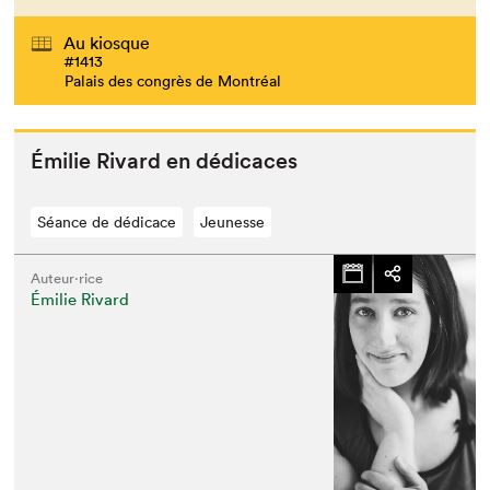
Au kiosque
#1413
Palais des congrès de Montréal
Émi­lie Rivard en dédicaces
Séance de dédicace
Jeunesse
Auteur·rice
Émilie Rivard