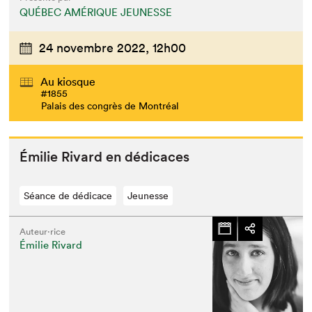
QUÉBEC AMÉRIQUE JEUNESSE
24 novembre 2022,
12h00
Au kiosque
#1855
Palais des congrès de Montréal
Émi­lie Rivard en dédicaces
Séance de dédicace
Jeunesse
Auteur·rice
Émilie Rivard