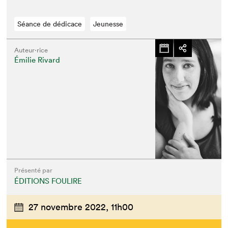
Séance de dédicace
Jeunesse
Auteur·rice
Émilie Rivard
Présenté par
ÉDITIONS FOULIRE
Que cherchez-vous?
27 novembre 2022,
11h00