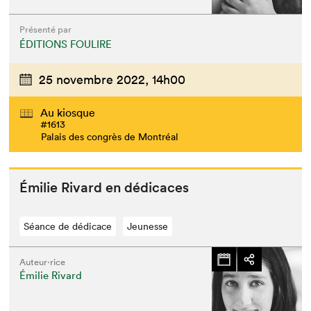
Présenté par
ÉDITIONS FOULIRE
25 novembre 2022,
14h00
Au kiosque
#1613
Palais des congrès de Montréal
Émi­lie Rivard en dédicaces
Séance de dédicace
Jeunesse
Auteur·rice
Émilie Rivard