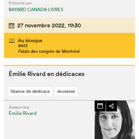
Présenté par
BAYARD CANADA LIVRES
27 novembre 2022,
11h30
Au kiosque
#813
Palais des congrès de Montréal
Émi­lie Rivard en dédicaces
Séance de dédicace
Jeunesse
Auteur·rice
Émilie Rivard