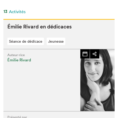
13
Activités
Émi­lie Rivard en dédicaces
Séance de dédicace
Jeunesse
Auteur·rice
Émilie Rivard
Présenté par