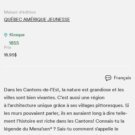
Maison d'édition
QUÉBEC AMÉRIQUE JEUNESSE
Kiosque
1855
Prix
18.95$
Français
Dans les Cantons-de‑l’Est, la nature est grandiose et les
villes sont bien vivantes. C’est aus­si une région
à l’architecture unique grâce à ses vil­lages pit­toresques. Si
les murs pou­vaient par­ler, ils en auraient long à dire telle­
ment l’histoire est riche dans les Can­tons! Con­nais-tu la
légende du Mena’sen* ? Sais-tu com­ment s’appelle le