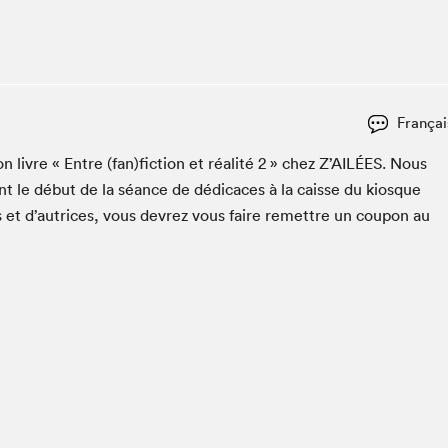
Club de lecture Braindate
Communication-Jeunesse au Salon
Le Salon dans ta classe
La Maison des libraires
Françai
Liseur Public
on livre « Entre (fan)fiction et réal­ité
2
» chez Z’AILÉES. Nous
Vitrine du Festival littéraire international Metropolis
bleu
t le début de la séance de dédi­caces à la caisse du kiosque
La lecture en cadeau
s et d’autrices, vous devrez vous faire remet­tre un coupon au
L'Aparté
SLM PRO