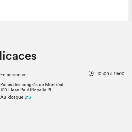
 visite
Nous connaître
dicaces
lon
À propos
ée
Mission et valeurs
uverture
Équipe
10h00 à 11h00
En personne
au Salon
Politique de prévention du
harcèlement
Palais des congrès de Montréal
al Traiteur
1001 Jean Paul Riopelle Pl,
Politique d’écoresponsabilité
uestions des
Au kiosque
213
e⋅s