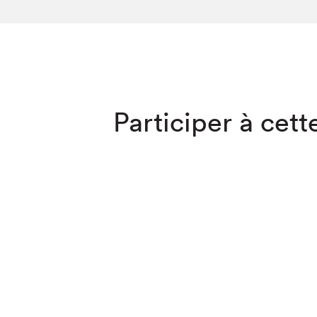
SLM 2020
SLM 2019
SLM 2018
Que cherc
Participer à cette