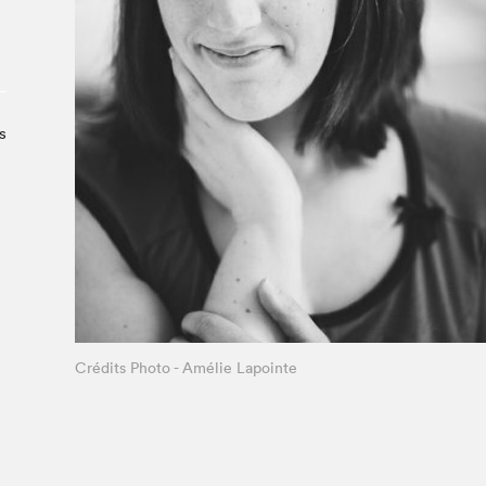
Le Salon dans la ville, espace
organisateur⋅rice
> SLM Pro
s
Crédits Photo - Amélie Lapointe