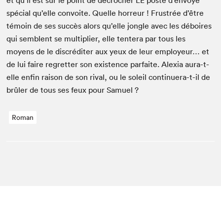
et qu’il est sur le point de décrocher
LE
poste d’envoyé
spé­cial qu’elle con­voite. Quelle hor­reur ! Frus­trée d’être
témoin de ses suc­cès alors qu’elle jon­gle avec les déboires
qui sem­blent se mul­ti­pli­er, elle ten­tera par tous les
moyens de le dis­créditer aux yeux de leur employeur… et
de lui faire regret­ter son exis­tence par­faite. Alex­ia aura-t-
elle enfin rai­son de son rival, ou le soleil con­tin­uera-t-il de
brûler de tous ses feux pour Samuel ?
Roman