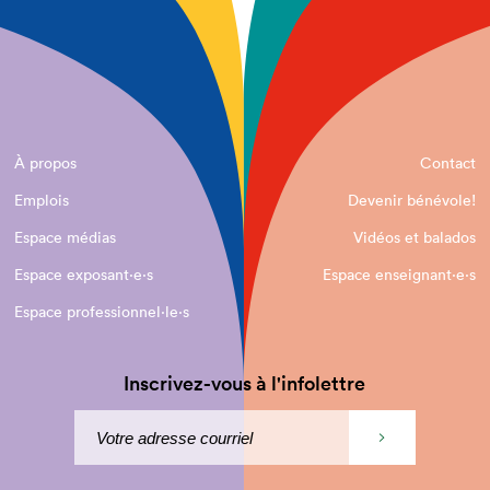
À propos
Contact
Emplois
Devenir bénévole!
Espace médias
Vidéos et balados
Espace exposant·e⋅s
Espace enseignant·e⋅s
Espace professionnel·le⋅s
Inscrivez-vous à l'infolettre