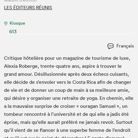
Maison d'édition
LES ÉDITEURS RÉUNIS
Kiosque
613
Français
Cri­tique hôtelière pour un mag­a­zine de tourisme de luxe,
Alex­ia Roberge, trente-qua­tre ans, aspire à trou­ver le
grand amour. Désil­lu­sion­née après deux échecs cuisants,
elle décide de s’envoler vers le Cos­ta Rica afin de chang­er
de vie et de don­ner un coup de main à sa meilleure amie,
qui désire y organ­is­er une retraite de yoga. En chemin, elle
a la mau­vaise sur­prise de crois­er « oura­gan Samuel », un
tombeur ren­con­tré à l’université et de qui elle a jadis été
éprise, mais qu’elle aurait préféré ne jamais revoir. Surtout
qu’il vient de se fiancer à une superbe femme de l’endroit