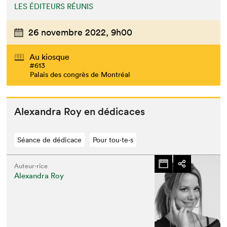
LES ÉDITEURS RÉUNIS
26 novembre 2022,
9h00
Au kiosque
#613
Palais des congrès de Montréal
Alexan­dra Roy en dédicaces
Séance de dédicace
Pour tou⋅te⋅s
Auteur·rice
Alexandra Roy