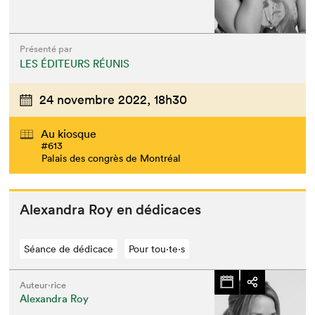
Présenté par
LES ÉDITEURS RÉUNIS
24 novembre 2022,
18h30
Au kiosque
#613
Palais des congrès de Montréal
Alexan­dra Roy en dédicaces
Séance de dédicace
Pour tou⋅te⋅s
Auteur·rice
Alexandra Roy