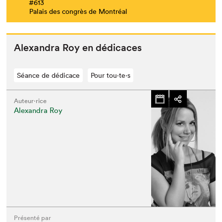
#613
Palais des congrès de Montréal
Alexan­dra Roy en dédicaces
Séance de dédicace
Pour tou⋅te⋅s
Auteur·rice
Alexandra Roy
Présenté par