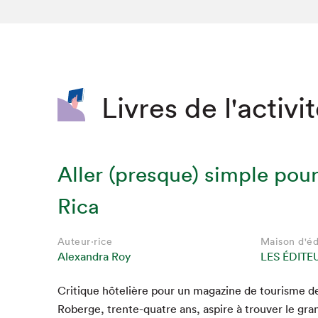
SLM 2020
SLM 2019
SLM 2018
Livres de l'activi
Aller (presque) simple pour
Rica
Auteur·rice
Maison d'éd
Alexandra Roy
LES ÉDITE
Cri­tique hôtelière pour un mag­a­zine de tourisme de
Roberge, trente-qua­tre ans, aspire à trou­ver le gran