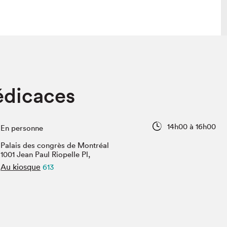
 visite
Nous connaître
édicaces
lon
À propos
ée
Mission et valeurs
uverture
Équipe
14h00 à 16h00
En personne
au Salon
Politique de prévention du
harcèlement
Palais des congrès de Montréal
al Traiteur
1001 Jean Paul Riopelle Pl,
Politique d’écoresponsabilité
uestions des
Au kiosque
613
e⋅s