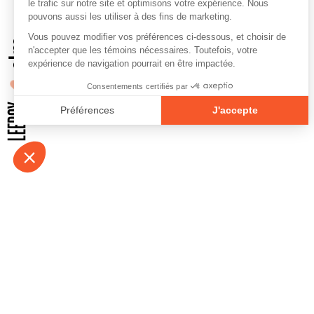
À propos
Contact
Emplois
Devenir bénévo
Espace médias
Vidéos et balad