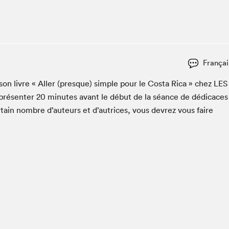
Club de lecture Braindate
Communication-Jeunesse au Salon
Le Salon dans ta classe
La Maison des libraires
Françai
Liseur Public
 son livre « Aller (presque) sim­ple pour le Cos­ta Rica » chez
LES
Vitrine du Festival littéraire international Metropolis
bleu
présen­ter
20
min­utes avant le début de la séance de dédi­caces
La lecture en cadeau
­tain nom­bre d’auteurs et d’autrices, vous devrez vous faire
L'Aparté
SLM PRO