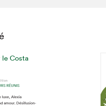
té
 le Costa
ition
URS RÉUNIS
 luxe, Alex­ia
d amour. Désil­lu­sion­