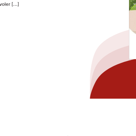
voler […]
hez-vous?