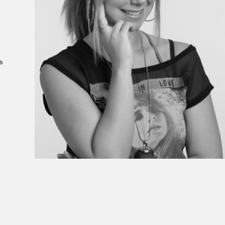
Le Salon dans la ville, espace
organisateur⋅rice
> SLM Pro
s