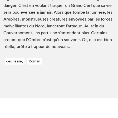
dan­ger. C’est en voulant tra­quer un Grand Cerf que sa vie
sera boulever­sée à jamais. Alors que tombe la lumière, les
Arepires, mon­strueuses créa­tures envoyées par les forces
malveil­lantes du Nord, lanceront l’at­taque. Au sein du
Gou­verne­ment, les par­tis ne s’en­ten­dent plus. Cer­tains
croient que l’Om­bre n’est qu’un sou­venir. Or, elle est bien
réelle, prête à frap­per de nouveau…
Jeunesse,
Roman