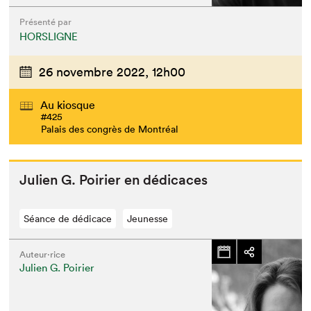
Présenté par
HORSLIGNE
26 novembre 2022,
12h00
Au kiosque
#425
Palais des congrès de Montréal
Julien G. Poiri­er en dédicaces
Séance de dédicace
Jeunesse
Auteur·rice
Julien G. Poirier