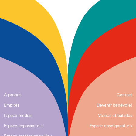
À propos
Contact
Emplois
Devenir bénévole!
Espace médias
Vidéos et balados
Espace exposant·e⋅s
Espace enseignant·e⋅s