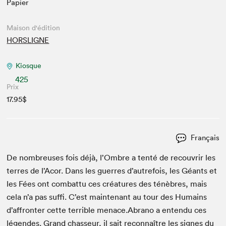
Papier
Maison d'édition
HORSLIGNE
Kiosque
425
Prix
17.95$
Français
De nom­breuses fois déjà, l’Om­bre a ten­té de recou­vrir les
ter­res de l’A­cor. Dans les guer­res d’autre­fois, les Géants et
les Fées ont com­bat­tu ces créa­tures des ténèbres, mais
cela n’a pas suf­fi. C’est main­tenant au tour des Humains
d’af­fron­ter cette ter­ri­ble menace.Abrano a enten­du ces
légen­des. Grand chas­seur, il sait recon­naître les signes du