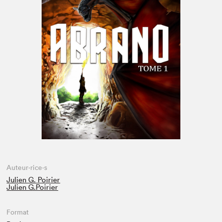
Espace enseignant·e·s
Espace pro
Auteur·rice·s
Julien G. Poirier
Julien G.Poirier
Format