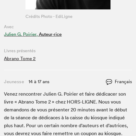
Crédits Photo - EdiLigne
Avec
Julien G. Poirier,
Auteur·rice
Livres présentés
Abrano Tome 2
Jeunesse
14 à 17 ans
Français
Venez ren­con­tr­er Julien G. Poiri­er et faire dédi­cac­er son
livre « Abra­no Tome
2
» chez
HORS-LIGNE
. Nous vous
deman­dons de vous présen­ter
20
min­utes avant le début
de la séance de dédi­caces à la caisse du kiosque indiqué
plus haut. Pour un cer­tain nom­bre d’auteurs et d’autrices,
vous devrez vous faire remet­tre un coupon au kiosque.