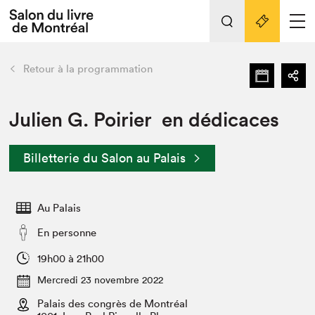
Tout sur l'édition 2022
Nos activités
retour
Retour à la programmation
Actualités
Liens pratiques
Julien G. Poirier en dédicaces
Édition 2022
Billetterie du Salon au Palais
Vidéos et Balados
Planifier sa visite
Au Palais
Club de lecture Braindate
Nous connaître
En personne
Projets partenaires 2022
19h00 à 21h00
Espace médias
Mercredi 23 novembre 2022
Espace exposant⋅e⋅s
Archives
Palais des congrès de Montréal