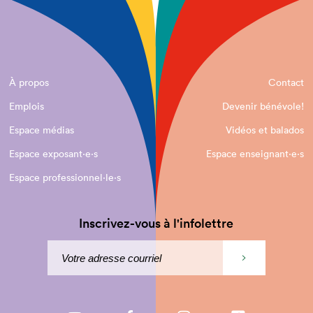
À propos
Contact
Emplois
Devenir bénévole!
Espace médias
Vidéos et balados
Espace exposant·e⋅s
Espace enseignant·e⋅s
Espace professionnel·le⋅s
Inscrivez-vous à l'infolettre