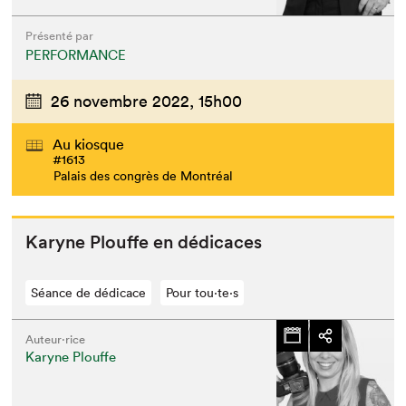
Présenté par
PERFORMANCE
26 novembre 2022,
15h00
Au kiosque
#1613
Palais des congrès de Montréal
Karyne Plouffe en dédicaces
Séance de dédicace
Pour tou⋅te⋅s
Auteur·rice
Karyne Plouffe