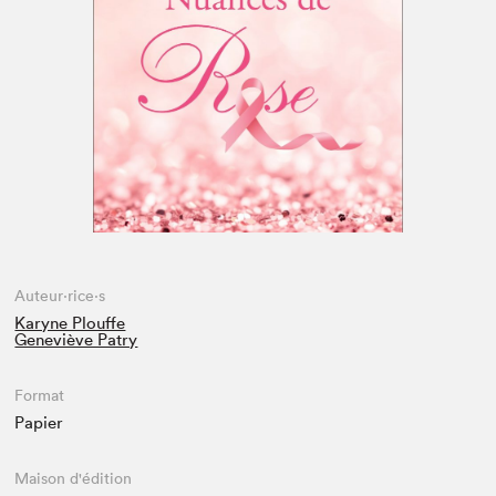
Espace enseignant·e·s
Espace pro
Auteur·rice·s
Karyne Plouffe
Geneviève Patry
Format
Papier
Maison d'édition