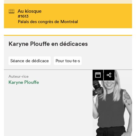
Au kiosque
#1613
Palais des congrès de Montréal
Karyne Plouffe en dédicaces
Séance de dédicace
Pour tou⋅te⋅s
Auteur·rice
Karyne Plouffe