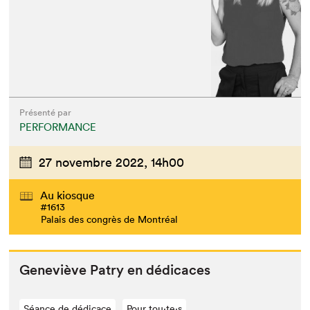
Présenté par
PERFORMANCE
27 novembre 2022,
14h00
Au kiosque
#1613
Palais des congrès de Montréal
Geneviève Patry en dédicaces
Séance de dédicace
Pour tou⋅te⋅s