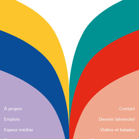
À propos
Contact
Emplois
Devenir bénévole!
Espace médias
Vidéos et balados