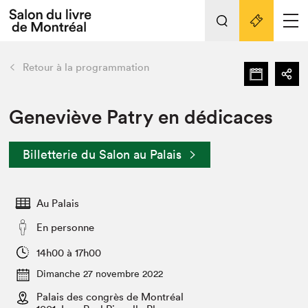
Tout sur l'édition 2022
Nos activités
retour
Retour à la programmation
Actualités
Liens pratiques
Geneviève Patry en dédicaces
Édition 2022
Billetterie du Salon au Palais
Vidéos et Balados
Planifier sa visite
Au Palais
Club de lecture Braindate
Nous connaître
En personne
Projets partenaires 2022
14h00 à 17h00
Espace médias
Dimanche 27 novembre 2022
Espace exposant⋅e⋅s
Archives
Palais des congrès de Montréal