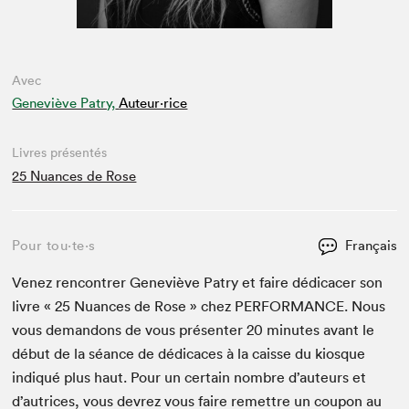
Avec
Geneviève Patry,
Auteur·rice
Livres présentés
25 Nuances de Rose
Pour tou⋅te⋅s
Français
Venez ren­con­tr­er Geneviève Patry et faire dédi­cac­er son
livre «
25
Nuances de Rose » chez
PER­FOR­MANCE
. Nous
vous deman­dons de vous présen­ter
20
min­utes avant le
début de la séance de dédi­caces à la caisse du kiosque
indiqué plus haut. Pour un cer­tain nom­bre d’auteurs et
d’autrices, vous devrez vous faire remet­tre un coupon au