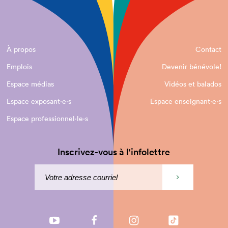
À propos
Contact
Emplois
Devenir bénévole!
Espace médias
Vidéos et balados
Espace exposant·e⋅s
Espace enseignant·e⋅s
Espace professionnel·le⋅s
Inscrivez-vous à l'infolettre