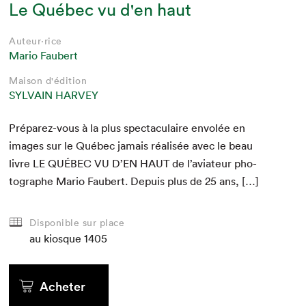
Le Québec vu d'en haut
Auteur·rice
Mario Faubert
Maison d'édition
SYLVAIN HARVEY
Pré­parez-vous à la plus spec­tac­u­laire envolée en
images sur le Québec jamais réal­isée avec le beau
livre
LE
QUÉBEC
VU
D’
EN
HAUT
de l’aviateur pho­
tographe Mario Faubert. Depuis plus de
25
ans, […]
Disponible sur place
au kiosque
1405
Acheter
Que cherchez-vous?