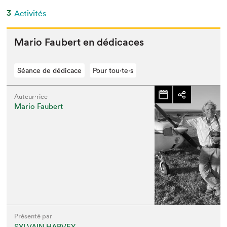
3
Activités
Mario Faubert en dédicaces
Séance de dédicace
Pour tou⋅te⋅s
Auteur·rice
Mario Faubert
Présenté par
SYLVAIN HARVEY