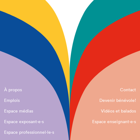
À propos
Contact
Emplois
Devenir bénévole!
Espace médias
Vidéos et balados
Espace exposant·e⋅s
Espace enseignant·e⋅s
Espace professionnel·le⋅s