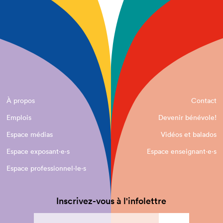
À propos
Contact
Emplois
Devenir bénévole!
Espace médias
Vidéos et balados
Espace exposant·e⋅s
Espace enseignant·e⋅s
Espace professionnel·le⋅s
Inscrivez-vous à l'infolettre