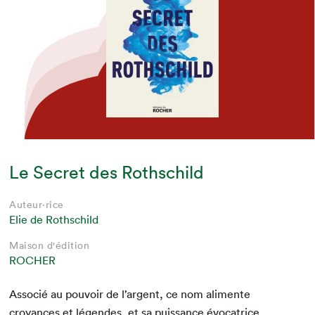
Le Secret des Rothschild
Auteur·rice
Elie de Rothschild
Maison d'édition
ROCHER
Asso­cié au pou­voir de l’ar­gent, ce nom ali­mente
croy­ances et légen­des, et sa puis­sance évo­ca­trice