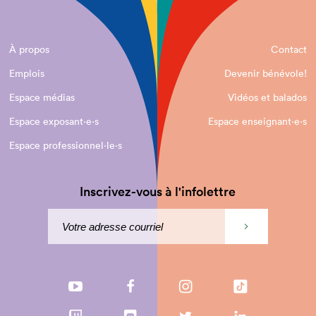
À propos
Contact
Emplois
Devenir bénévole!
Espace médias
Vidéos et balados
Espace exposant·e⋅s
Espace enseignant·e⋅s
Espace professionnel·le⋅s
Inscrivez-vous à l'infolettre