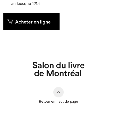
au kiosque
1213
Acheter en ligne
Retour en haut de page
Que cherchez-vous?