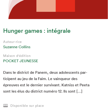
Hunger games : intégrale
Auteur·rice
Suzanne Collins
Maison d'édition
POCKET JEUNESSE
Dans le dis­trict de Panem, deux ado­les­cents par­
ticipent au jeu de la Faim. Le vain­queur des
épreuves est le dernier sur­vivant. Kat­niss et Pee­ta
sont les élus du dis­trict numéro
12
. Ils sont […]
Disponible sur place