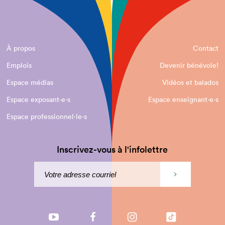
À propos
Contact
Emplois
Devenir bénévole!
Espace médias
Vidéos et balados
Espace exposant·e⋅s
Espace enseignant·e⋅s
Espace professionnel·le⋅s
Inscrivez-vous à l'infolettre