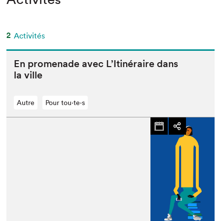
2
Activités
En prom­e­nade avec L’It­inéraire dans
la ville
Autre
Pour tou⋅te⋅s