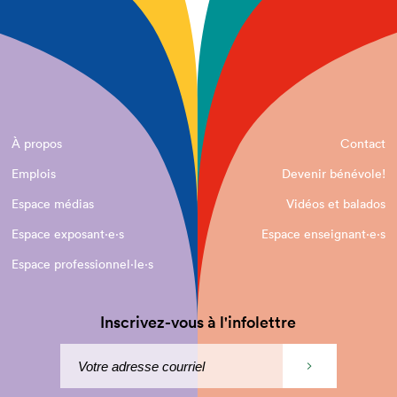
À propos
Contact
Emplois
Devenir bénévole!
Espace médias
Vidéos et balados
Espace exposant·e⋅s
Espace enseignant·e⋅s
Espace professionnel·le⋅s
Inscrivez-vous à l'infolettre